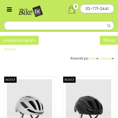
0
02-771-2441
prodajni program
filtriraj
Domov
Razvrsti po:
ceni
nazivu
NOVO!
NOVO!