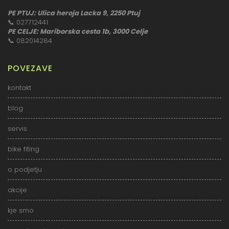
PE PTUJ: Ulica heroja Lacka 9, 2250 Ptuj
📞
027712441
PE CELJE: Mariborska cesta 1b, 3000 Celje
📞
082014284
POVEZAVE
kontakt
blog
servis
bike fiting
o podjetju
akcije
kje smo