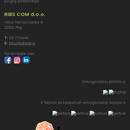
pogoji poslovanja
RIBS COM d.o.o.
Ulica heroja Lacka 9
2250, Ptuj
T:
02 7712441
E:
info@bikeek.si
Spremljajte nas:
Omogočamo plačilo s:
V fizičnih prodajalnah omogočamo plačilo z: