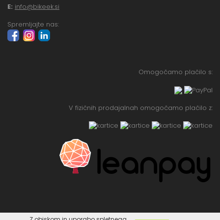
E:
info@bikeek.si
Spremljajte nas:
Omogočamo plačilo s:
V fizičnih prodajalnah omogočamo plačilo z:
Z obiskom in uporabo spletnega