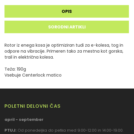
OPIS
SORODNI ARTIKLI
Rotor iz enega kosa je optimiziran tudi za e-kolesa, tog in
odpore na vibracije. Primeren tako za mestna kot gorska,
trail in električna kolesa.
Teža: 190g
Vsebuje Centerlock matico
POLETNI DELOVNI ČAS
april - september
PTUJ:
Od ponedeljka do petka med 9.00-12.00 in 14.00-19.00.