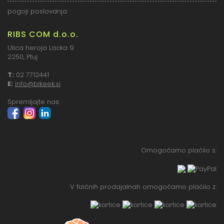
pogoji poslovanja
RIBS COM d.o.o.
Ulica heroja Lacka 9
2250, Ptuj
T:
02 7712441
E:
info@bikeek.si
Spremljajte nas:
Omogočamo plačilo s:
V fizičnih prodajalnah omogočamo plačilo z: