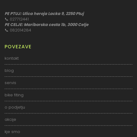
PE PTUJ: Ulica heroja Lacka 9, 2250 Ptuj
📞
027712441
PE CELJE: Mariborska cesta 1b, 3000 Celje
📞
082014284
POVEZAVE
kontakt
blog
servis
bike fiting
o podjetju
akcije
kje smo