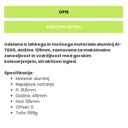
OPIS
SORODNI ARTIKLI
I
zdelana iz lahkega in močnega materiala aluminij Al-
7000, dolžina 125mm, zasnovana za maksimalno
zanesljivost in vzdržljivost med gorskim
kolesarjenjem, atraktiven izgled.
Specifikacije:
Material: aluminij
Napeljava: notranja
Fi: 31,6mm
Dolžina: 415mm
Hod: 125mm
Offset: 0
Teža: 569g