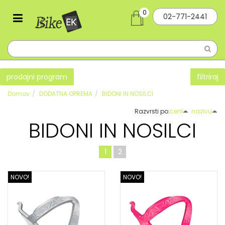
0
02-771-2441
prodajni program
filtriraj
Domov
DODATNA OPREMA
BIDONI IN NOSILCI
Razvrsti po:
ceni
nazivu
BIDONI IN NOSILCI
1
2
NOVO!
NOVO!