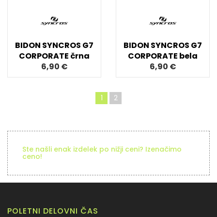
BIDON SYNCROS G7
BIDON SYNCROS G7
CORPORATE črna
CORPORATE bela
6,90 €
6,90 €
1
2
Ste našli enak izdelek po nižji ceni? Izenačimo
ceno!
POLETNI DELOVNI ČAS