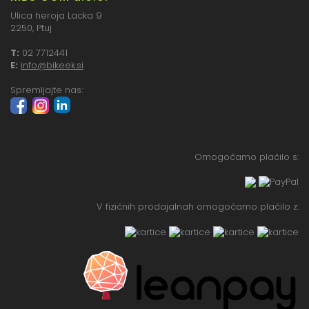
Ulica heroja Lacka 9
2250, Ptuj
T:
02 7712441
E:
info@bikeek.si
Spremljajte nas:
Omogočamo plačilo s:
V fizičnih prodajalnah omogočamo plačilo z: