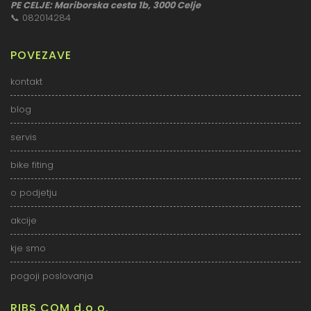
PE CELJE: Mariborska cesta 1b, 3000 Celje
📞
082014284
POVEZAVE
kontakt
blog
servis
bike fiting
o podjetju
akcije
kje smo
pogoji poslovanja
RIBS COM d.o.o.