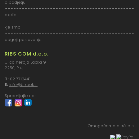
o podjetju
akcije
kje smo
pogoji poslovanja
RIBS COM d.o.o.
Ulica heroja Lacka 9
2250, Ptuj
T:
02 7712441
E:
info@bikeek.si
Spremljajte nas:
Omogočamo plačilo s: