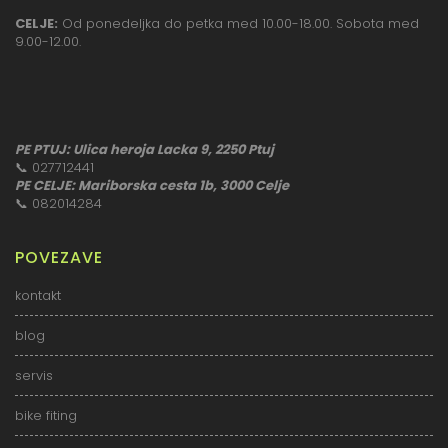
CELJE:
Od ponedeljka do petka med 10.00-18.00. Sobota med
9.00-12.00.
PE PTUJ: Ulica heroja Lacka 9, 2250 Ptuj
📞
027712441
PE CELJE: Mariborska cesta 1b, 3000 Celje
📞
082014284
POVEZAVE
kontakt
blog
servis
bike fiting