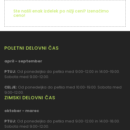
Ste našli enak izdelek po nižji ceni? Izenačimo
ceno!
POLETNI DELOVNI ČAS
april - september
PTUJ:
Od ponedeljka do petka med 9.00-12.00 in 14.00-19.00.
Sobota med 9.00-12.00.
CELJE:
Od ponedeljka do petka med 10.00-19.00. Sobota med
9.00-12.00.
ZIMSKI DELOVNI ČAS
oktober - marec
PTUJ:
Od ponedeljka do petka med 9.00-12.00 in 14.00-18.00.
Sobota med 9.00-12.00.