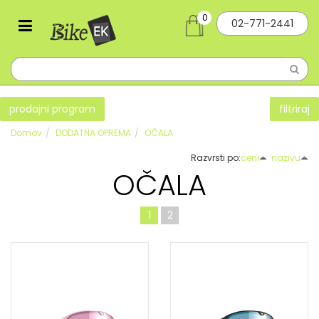
0
02-771-2441
prodajni program
filtriraj
Domov
DODATNA OPREMA
OČALA
Razvrsti po:
ceni
nazivu
OČALA
1
2