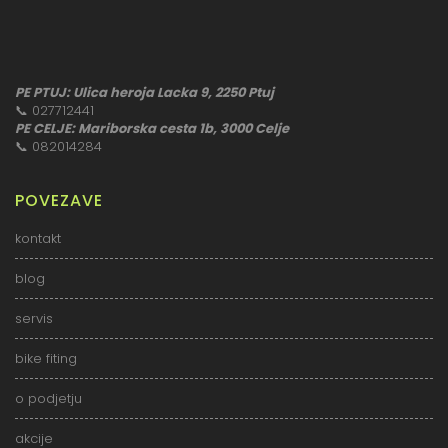
PE PTUJ: Ulica heroja Lacka 9, 2250 Ptuj
📞
027712441
PE CELJE: Mariborska cesta 1b, 3000 Celje
📞
082014284
POVEZAVE
kontakt
blog
servis
bike fiting
o podjetju
akcije