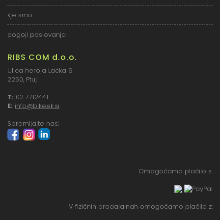
kje smo
pogoji poslovanja
RIBS COM d.o.o.
Ulica heroja Lacka 9
2250, Ptuj
T:
02 7712441
E:
info@bikeek.si
Spremljajte nas:
Omogočamo plačilo s:
V fizičnih prodajalnah omogočamo plačilo z: