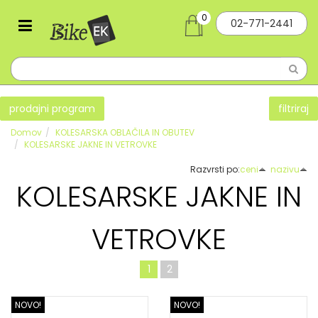
0
02-771-2441
prodajni program
filtriraj
Domov
KOLESARSKA OBLAČILA IN OBUTEV
KOLESARSKE JAKNE IN VETROVKE
Razvrsti po:
ceni
nazivu
KOLESARSKE JAKNE IN
VETROVKE
1
2
NOVO!
NOVO!