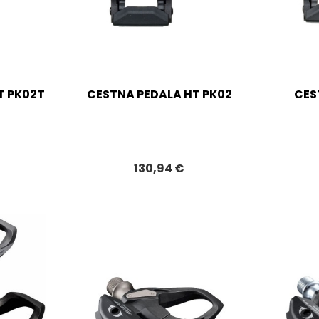
T PK02T
CESTNA PEDALA HT PK02
CES
130,94 €