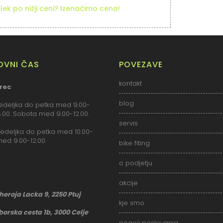
elek po nižji ceni? Izenačimo ceno!
LOVNI ČAS
POVEZAVE
kontakt
rec
blog
deljka do petka med 9.00-
18.00. Sobota med 9.00-12.00.
servis
deljka do petka med 10.00-
med 9.00-12.00.
bike fiting
o podjetju
akcije
 heroja Lacka 9, 2250 Ptuj
kje smo
borska cesta 1b, 3000 Celje
pogoji poslovanja