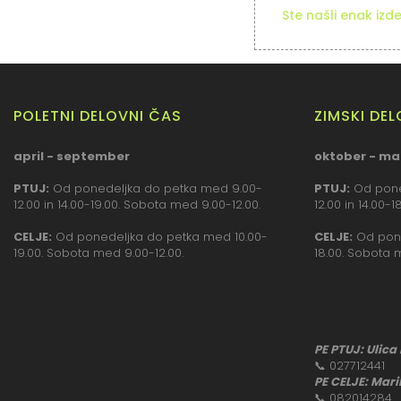
Ste našli enak izd
POLETNI DELOVNI ČAS
ZIMSKI DE
april - september
oktober - ma
PTUJ:
Od ponedeljka do petka med 9.00-
PTUJ:
Od pone
12.00 in 14.00-19.00. Sobota med 9.00-12.00.
12.00 in 14.00-
CELJE:
Od ponedeljka do petka med 10.00-
CELJE:
Od pone
19.00. Sobota med 9.00-12.00.
18.00. Sobota 
PE PTUJ: Ulica
📞
027712441
PE CELJE: Mari
📞
082014284