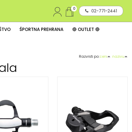
0
02-771-2441
IŠTVO
ŠPORTNA PREHRANA
🔴 OUTLET 🔴
Razvrsti po:
ceni
nazivu
ala