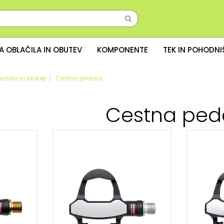
A OBLAČILA IN OBUTEV
KOMPONENTE
TEK IN POHODN
edala in blokeji
Cestna pedala
Cestna ped