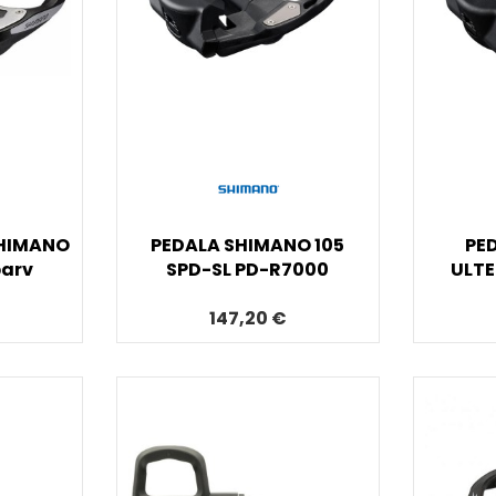
SHIMANO
PEDALA SHIMANO 105
PE
barv
SPD-SL PD-R7000
ULTE
147,20 €