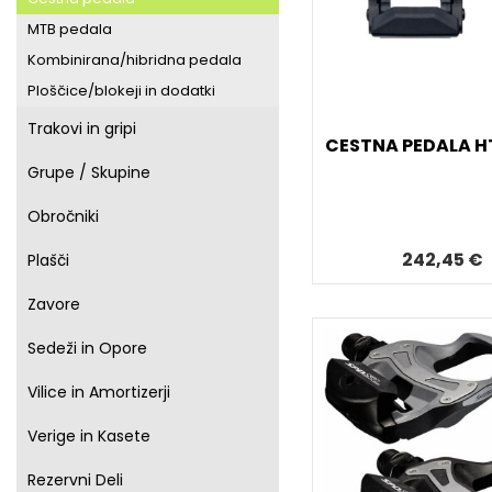
MTB pedala
Kombinirana/hibridna pedala
Ploščice/blokeji in dodatki
Trakovi in gripi
CESTNA PEDALA H
Grupe / Skupine
Obročniki
242,45 €
Plašči
Zavore
Sedeži in Opore
Vilice in Amortizerji
Verige in Kasete
Rezervni Deli