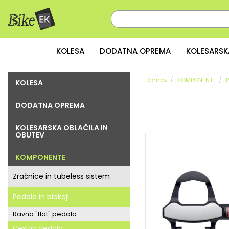
KOLESA
DODATNA OPREMA
KOLESARSK
Domov
KOMPONENTE
P
KOLESA
DODATNA OPREMA
KOLESARSKA OBLAČILA IN
OBUTEV
KOMPONENTE
Zračnice in tubeless sistem
Pedala in blokeji
Ravna "flat" pedala
Cestna pedala