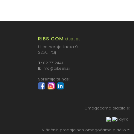
RIBS COM d.o.o.
Ulica heroja Lacka 9
2250, Ptuj
T:
02 7712441
E:
info@bikeek.si
Spremljajte nas:
Omogočamo plačilo s:
V fizičnih prodajalnah omogočamo plačilo z: