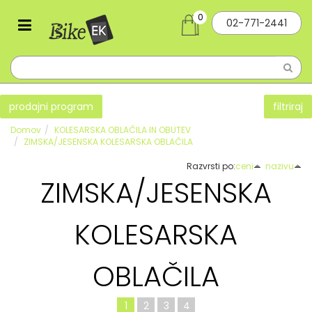
0
02-771-2441
prodajni program
filtriraj
Domov
KOLESARSKA OBLAČILA IN OBUTEV
ZIMSKA/JESENSKA KOLESARSKA OBLAČILA
Razvrsti po:
ceni
nazivu
ZIMSKA/JESENSKA
KOLESARSKA
OBLAČILA
1
2
3
4