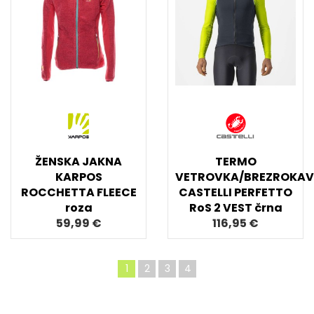
ŽENSKA JAKNA
TERMO
KARPOS
VETROVKA/BREZROKAV
ROCCHETTA FLEECE
CASTELLI PERFETTO
roza
RoS 2 VEST črna
59,99 €
116,95 €
1
2
3
4