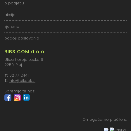
o podjetju
akcije
kje smo
pogoji poslovanja
RIBS COM d.o.o.
Ulica heroja Lacka 9
2250, Ptuj
T:
02 7712441
E:
info@bikeek.si
Spremljajte nas:
Omogočamo plačilo s: