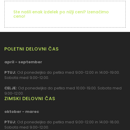
Ste našli enak izdelek po nižji ceni? Izenačimo
ceno!
POLETNI DELOVNI ČAS
april - september
PTUJ:
Od ponedeljka do petka med 9.00-12.00 in 14.00-19.00.
Sobota med 9.00-12.00.
CELJE:
Od ponedeljka do petka med 10.00-19.00. Sobota med
9.00-12.00.
ZIMSKI DELOVNI ČAS
oktober - marec
PTUJ:
Od ponedeljka do petka med 9.00-12.00 in 14.00-18.00.
Sobota med 9.00-12.00.