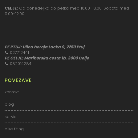
CELJE:
Od ponedeljka do petka med 10.00-18.00. Sobota med
9.00-12.00.
PE PTUJ: Ulica heroja Lacka 9, 2250 Ptuj
📞
027712441
PE CELJE: Mariborska cesta 1b, 3000 Celje
📞
082014284
POVEZAVE
kontakt
blog
servis
bike fiting