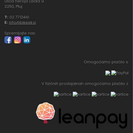
Ulica heroja Lacka 9
2250, Ptuj
T:
02 7712441
E:
info@bikeek.si
Spremljajte nas:
Omogočamo plačilo s:
V fizičnih prodajalnah omogočamo plačilo z: