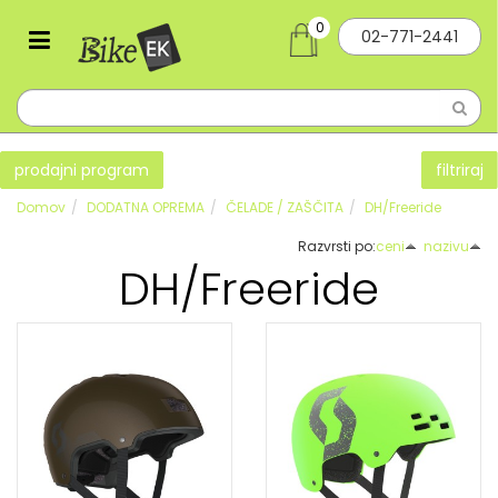
0
02-771-2441
prodajni program
filtriraj
Domov
DODATNA OPREMA
ČELADE / ZAŠČITA
DH/Freeride
Razvrsti po:
ceni
nazivu
DH/Freeride