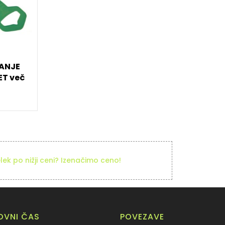
KANJE
T več
elek po nižji ceni? Izenačimo ceno!
LOVNI ČAS
POVEZAVE