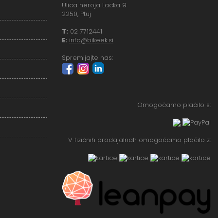
Ulica heroja Lacka 9
2250, Ptuj
T:
02 7712441
E:
info@bikeek.si
Spremljajte nas:
Omogočamo plačilo s:
V fizičnih prodajalnah omogočamo plačilo z: