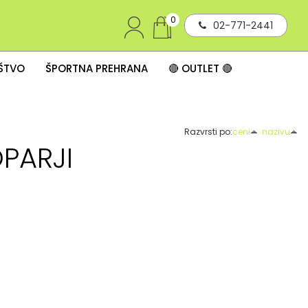
0
02-771-2441
IŠTVO
ŠPORTNA PREHRANA
🔴 OUTLET 🔴
Razvrsti po:
ceni
nazivu
OPARJI