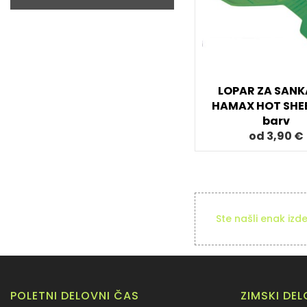
LOPAR ZA SAN
HAMAX HOT SHEE
barv
od 3,90 €
Ste našli enak izd
POLETNI DELOVNI ČAS
ZIMSKI DE