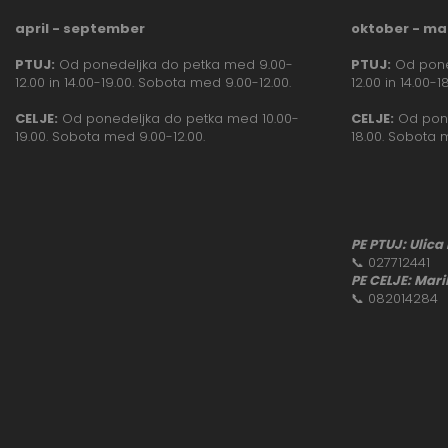
april - september
oktober - ma
PTUJ:
Od ponedeljka do petka med 9.00-
PTUJ:
Od pone
12.00 in 14.00-19.00. Sobota med 9.00-12.00.
12.00 in 14.00-
CELJE:
Od ponedeljka do petka med 10.00-
CELJE:
Od pone
19.00. Sobota med 9.00-12.00.
18.00. Sobota 
PE PTUJ: Ulica
📞
027712441
PE CELJE: Mari
📞
082014284