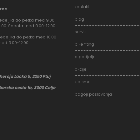
kontakt
rec
blog
deljka do petka med 9.00-
18.00. Sobota med 9.00-12.00.
servis
deljka do petka med 10.00-
med 9.00-12.00.
bike fiting
o podjetju
akcije
 heroja Lacka 9, 2250 Ptuj
kje smo
borska cesta 1b, 3000 Celje
pogoji poslovanja