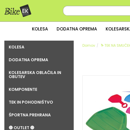
KOLESA
DODATNA OPREMA
KOLESARSK
Domov
⛷️ TEK NA SMUČEH
KOLESA
DODATNA OPREMA
KOLESARSKA OBLAČILA IN
OBUTEV
KOMPONENTE
TEK IN POHODNIŠTVO
ŠPORTNA PREHRANA
🔴 OUTLET 🔴