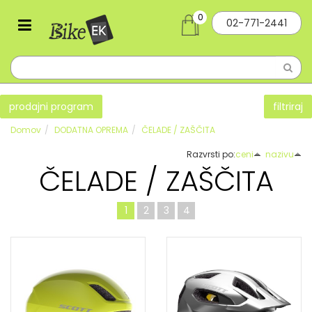
0
02-771-2441
prodajni program
filtriraj
Domov
DODATNA OPREMA
ČELADE / ZAŠČITA
Razvrsti po:
ceni
nazivu
ČELADE / ZAŠČITA
1
2
3
4