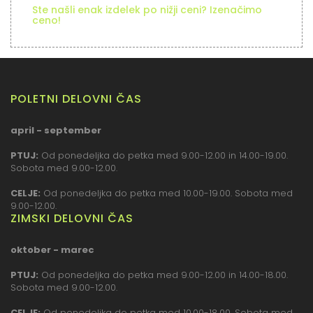
Ste našli enak izdelek po nižji ceni? Izenačimo
ceno!
POLETNI DELOVNI ČAS
april - september
PTUJ:
Od ponedeljka do petka med 9.00-12.00 in 14.00-19.00.
Sobota med 9.00-12.00.
CELJE:
Od ponedeljka do petka med 10.00-19.00. Sobota med
9.00-12.00.
ZIMSKI DELOVNI ČAS
oktober - marec
PTUJ:
Od ponedeljka do petka med 9.00-12.00 in 14.00-18.00.
Sobota med 9.00-12.00.
CELJE:
Od ponedeljka do petka med 10.00-18.00. Sobota med