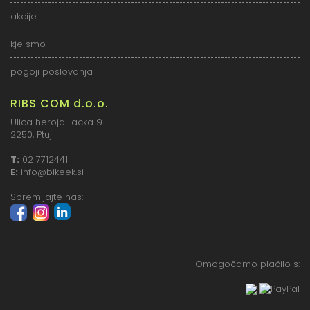
akcije
kje smo
pogoji poslovanja
RIBS COM d.o.o.
Ulica heroja Lacka 9
2250, Ptuj
T:
02 7712441
E:
info@bikeek.si
Spremljajte nas:
Omogočamo plačilo s: