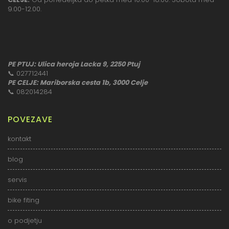
9.00-12.00.
PE PTUJ: Ulica heroja Lacka 9, 2250 Ptuj
📞
027712441
PE CELJE: Mariborska cesta 1b, 3000 Celje
📞
082014284
POVEZAVE
kontakt
blog
servis
bike fiting
o podjetju