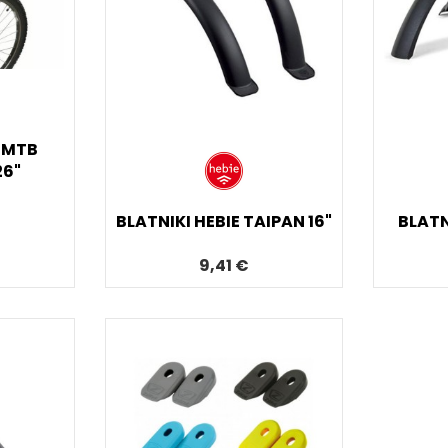
L MTB
26"
BLATNIKI HEBIE TAIPAN 16"
BLATN
9,41 €