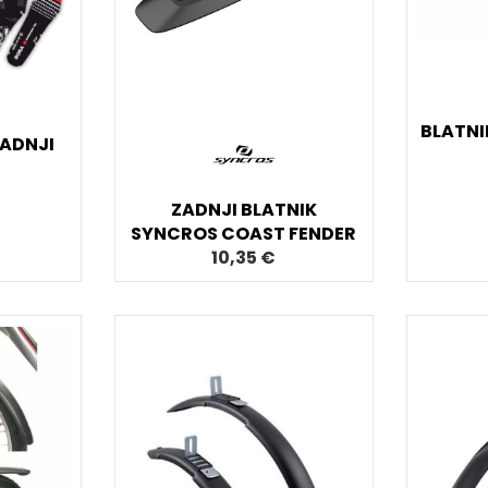
BLATNIK
ZADNJI
ZADNJI BLATNIK
SYNCROS COAST FENDER
10,35 €