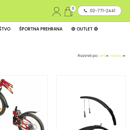
0
02-771-2441
IŠTVO
ŠPORTNA PREHRANA
🔴 OUTLET 🔴
Razvrsti po:
ceni
nazivu