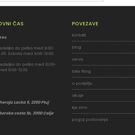
LOVNI ČAS
POVEZAVE
kontakt
rec
blog
deljka do petka med 9.00-
18.00. Sobota med 9.00-12.00.
servis
deljka do petka med 10.00-
med 9.00-12.00.
bike fiting
o podjetju
akcije
 heroja Lacka 9, 2250 Ptuj
kje smo
borska cesta 1b, 3000 Celje
pogoji poslovanja