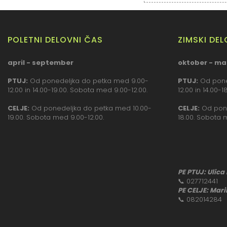
POLETNI DELOVNI ČAS
ZIMSKI DE
april - september
oktober - ma
PTUJ:
Od ponedeljka do petka med 9.00-
PTUJ:
Od pone
12.00 in 14.00-19.00. Sobota med 9.00-12.00.
12.00 in 14.00-
CELJE:
Od ponedeljka do petka med 10.00-
CELJE:
Od pone
19.00. Sobota med 9.00-12.00.
18.00. Sobota 
PE PTUJ: Ulica
📞
027712441
PE CELJE: Mari
📞
082014284