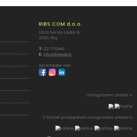
RIBS COM d.o.o.
Ulica heroja Lacka 9
2250, Ptuj
T:
02 7712441
E:
info@bikeek.si
Spremljajte nas:
Omogočamo plačilo s:
V fizičnih prodajalnah omogočamo plačilo z: