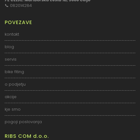
📞
082014284
POVEZAVE
kontakt
blog
servis
bike fiting
o podjetju
akcije
kje smo
pogoji poslovanja
RIBS COM d.o.o.