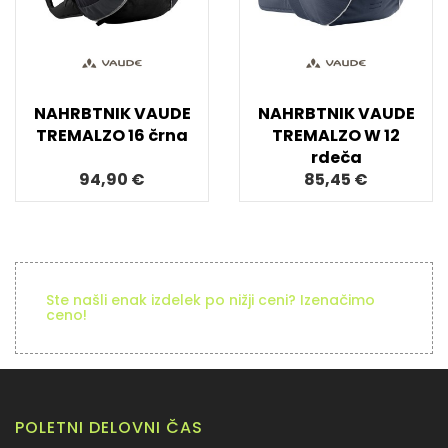
NAHRBTNIK VAUDE
NAHRBTNIK VAUDE
TREMALZO 16 črna
TREMALZO W 12
rdeča
94,90 €
85,45 €
Ste našli enak izdelek po nižji ceni? Izenačimo
ceno!
POLETNI DELOVNI ČAS