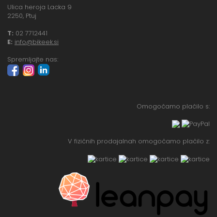
Ulica heroja Lacka 9
2250, Ptuj
T:
02 7712441
E:
info@bikeek.si
Spremljajte nas:
Omogočamo plačilo s:
V fizičnih prodajalnah omogočamo plačilo z: