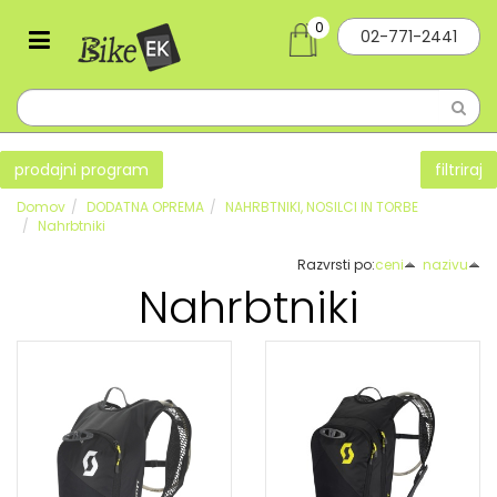
0
02-771-2441
prodajni program
filtriraj
Domov
DODATNA OPREMA
NAHRBTNIKI, NOSILCI IN TORBE
Nahrbtniki
Razvrsti po:
ceni
nazivu
Nahrbtniki