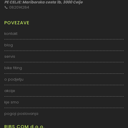
PE CELJE: Mariborska cesta 1b, 3000 Celje
📞
082014284
POVEZAVE
kontakt
blog
servis
bike fiting
o podjetju
akcije
kje smo
pogoji poslovanja
RIBS COM d.o.o.