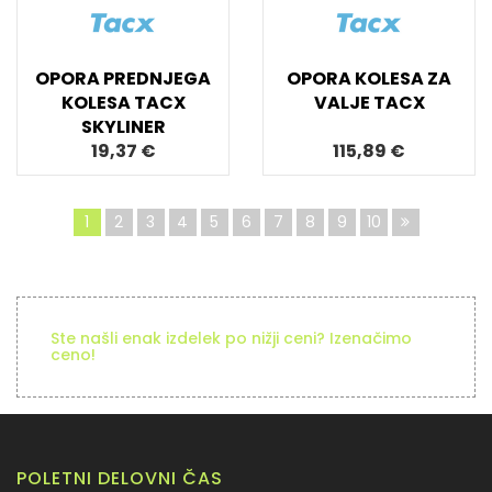
OPORA PREDNJEGA
OPORA KOLESA ZA
KOLESA TACX
VALJE TACX
SKYLINER
19,37 €
115,89 €
1
2
3
4
5
6
7
8
9
10
Ste našli enak izdelek po nižji ceni? Izenačimo
ceno!
POLETNI DELOVNI ČAS