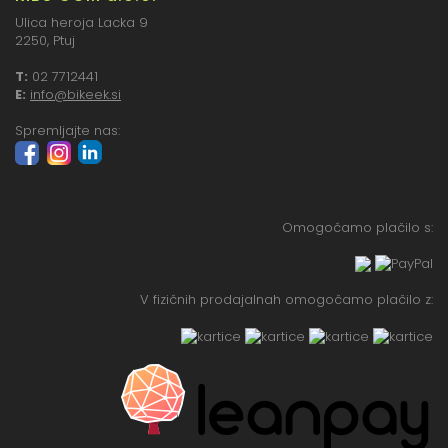
Ulica heroja Lacka 9
2250, Ptuj
T:
02 7712441
E:
info@bikeek.si
Spremljajte nas:
Omogočamo plačilo s:
V fizičnih prodajalnah omogočamo plačilo z: