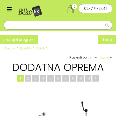
0
02-771-2441
prodajni program
filtriraj
Domov
DODATNA OPREMA
Razvrsti po:
ceni
nazivu
DODATNA OPREMA
1
2
3
4
5
6
7
8
9
10