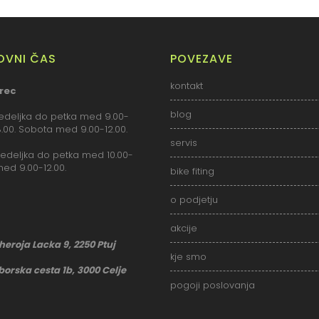
LOVNI ČAS
POVEZAVE
kontakt
rec
blog
deljka do petka med 9.00-
18.00. Sobota med 9.00-12.00.
servis
deljka do petka med 10.00-
med 9.00-12.00.
bike fiting
o podjetju
akcije
 heroja Lacka 9, 2250 Ptuj
kje smo
borska cesta 1b, 3000 Celje
pogoji poslovanja