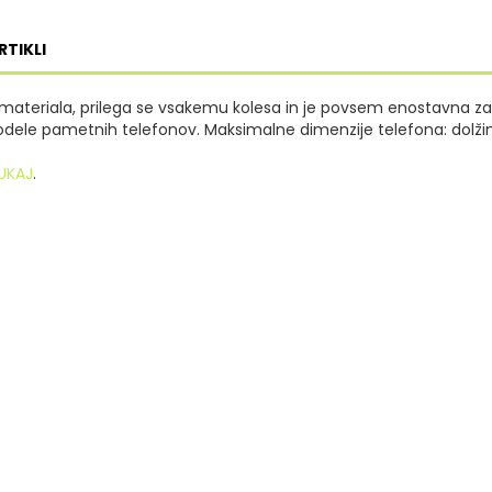
RTIKLI
a materiala, prilega se vsakemu kolesa in je povsem enostavna z
odele pametnih telefonov. Maksimalne dimenzije telefona: dolži
UKAJ
.