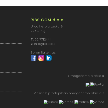
RIBS COM d.o.o.
Ulica heroja Lacka 9
2250, Ptuj
T:
02 7712441
E:
info@bikeek.si
Spremljajte nas:
Omogočamo plačilo s:
V fizičnih prodajalnah omogočamo plačilo z: