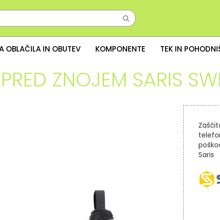
A OBLAČILA IN OBUTEV
KOMPONENTE
TEK IN POHODN
 PRED ZNOJEM SARIS S
Zašči
telefo
poškod
Saris