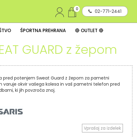
0
02-771-2441
IŠTVO
ŠPORTNA PREHRANA
🔴 OUTLET 🔴
WEAT GUARD z žepom
ta pred potenjem Sweat Guard z žepom za pametni
n varuje okvir vašega kolesa in vaš pametni telefon pred
bami, ki jih povzroča znoj.
Vprašaj za izdelek