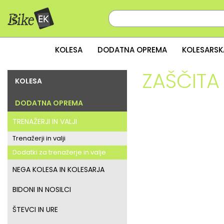
KOLESA
DODATNA OPREMA
KOLESARSK
ZAŠČITA
KOLESA
DODATNA OPREMA
TRENAŽERJI IN VALJI
Trenažerji in valji
Dodatki za trenažerje in valje
NEGA KOLESA IN KOLESARJA
BIDONI IN NOSILCI
ŠTEVCI IN URE