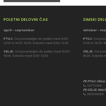
POLETNI DELOVNI ČAS
ZIMSKI DE
april - september
oktober - ma
PTUJ:
Od ponedeljka do petka med 9.00-
PTUJ:
Od pone
12.00 in 14.00-19.00. Sobota med 9.00-12.00.
12.00 in 14.00-
CELJE:
Od ponedeljka do petka med 10.00-
CELJE:
Od pone
19.00. Sobota med 9.00-12.00.
18.00. Sobota 
PE PTUJ: Ulica
📞
027712441
PE CELJE: Mari
📞
082014284