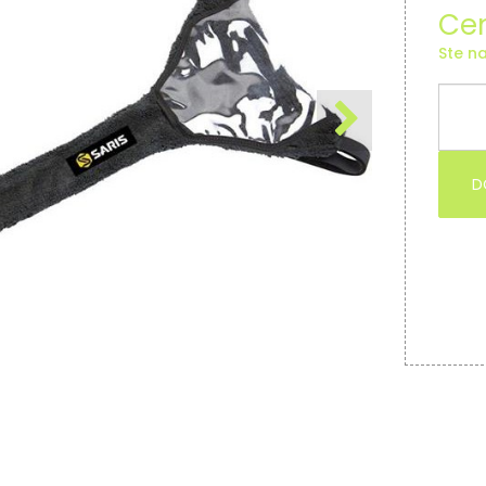
Cen
Ste na
D