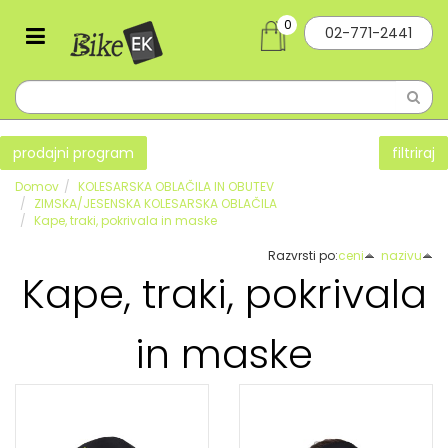
0
02-771-2441
prodajni program
filtriraj
Domov
KOLESARSKA OBLAČILA IN OBUTEV
ZIMSKA/JESENSKA KOLESARSKA OBLAČILA
Kape, traki, pokrivala in maske
Razvrsti po:
ceni
nazivu
Kape, traki, pokrivala
in maske