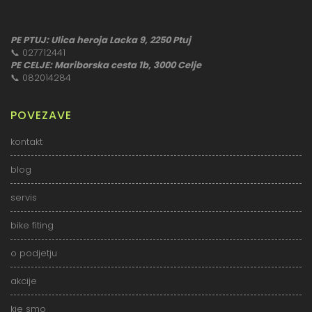
PE PTUJ: Ulica heroja Lacka 9, 2250 Ptuj
📞
027712441
PE CELJE: Mariborska cesta 1b, 3000 Celje
📞
082014284
POVEZAVE
kontakt
blog
servis
bike fiting
o podjetju
akcije
kje smo