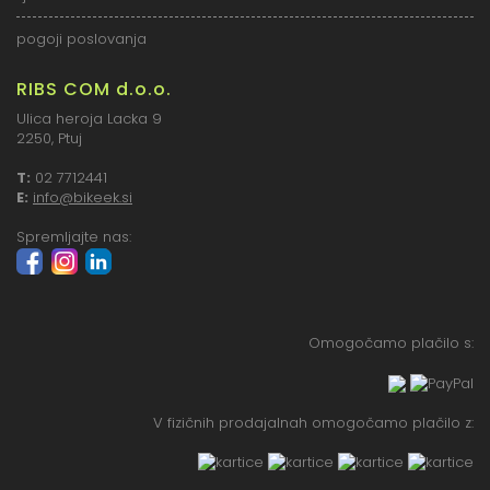
pogoji poslovanja
RIBS COM d.o.o.
Ulica heroja Lacka 9
2250, Ptuj
T:
02 7712441
E:
info@bikeek.si
Spremljajte nas:
Omogočamo plačilo s:
V fizičnih prodajalnah omogočamo plačilo z: