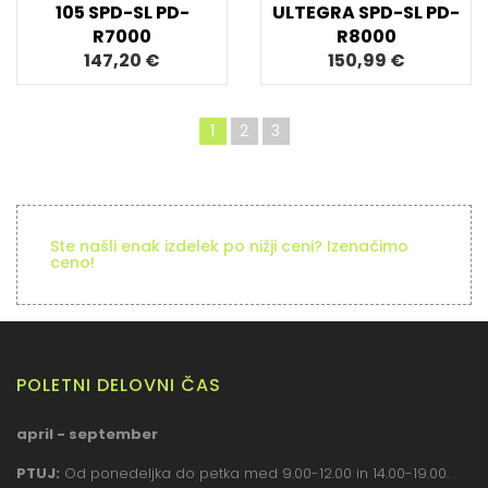
105 SPD-SL PD-
ULTEGRA SPD-SL PD-
R7000
R8000
147,20 €
150,99 €
1
2
3
Ste našli enak izdelek po nižji ceni? Izenačimo
ceno!
POLETNI DELOVNI ČAS
april - september
PTUJ:
Od ponedeljka do petka med 9.00-12.00 in 14.00-19.00.