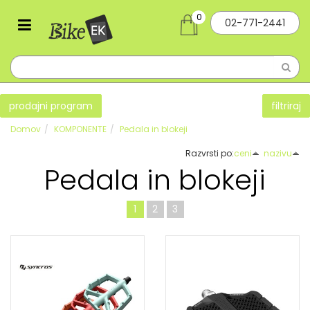
0
02-771-2441
prodajni program
filtriraj
Domov
KOMPONENTE
Pedala in blokeji
Razvrsti po:
ceni
nazivu
Pedala in blokeji
1
2
3