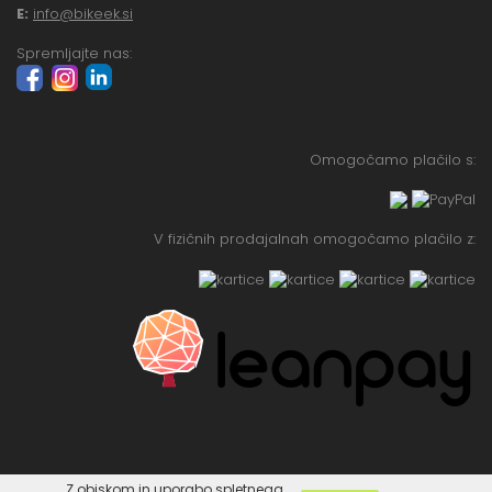
E:
info@bikeek.si
Spremljajte nas:
Omogočamo plačilo s:
V fizičnih prodajalnah omogočamo plačilo z:
Z obiskom in uporabo spletnega