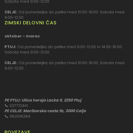
Sobota med 9.00-12.00.
CELJE:
Od ponedeljka do petka med 10.00-19.00. Sobota med
9.00-12.00.
ZIMSKI DELOVNI ČAS
oktober - marec
PTUJ:
Od ponedeljka do petka med 9.00-12.00 in 14.00-18.00.
Sobota med 9.00-12.00.
CELJE:
Od ponedeljka do petka med 10.00-18.00. Sobota med
9.00-12.00.
PE PTUJ: Ulica heroja Lacka 9, 2250 Ptuj
📞
027712441
PE CELJE: Mariborska cesta 1b, 3000 Celje
📞
082014284
POVEZAVE