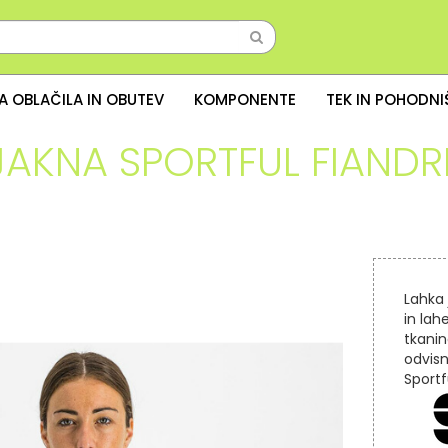
A OBLAČILA IN OBUTEV
KOMPONENTE
TEK IN POHODN
JAKNA SPORTFUL FIANDR
Lahka 
in lah
tkanin
odvisn
Sportf