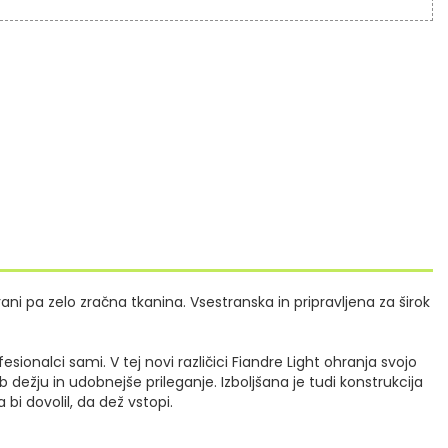
rani pa zelo zračna tkanina.
Vsestranska in pripravljena za širok
ofesionalci sami.
V tej novi različici Fiandre Light ohranja svojo
 ob dežju in udobnejše prileganje.
Izboljšana je tudi konstrukcija
bi dovolil, da dež vstopi.