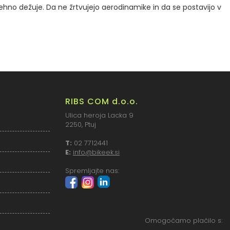
enehno dežuje.
Da ne žrtvujejo aerodinamike in da se postavijo v
RIBS COM d.o.o.
Ulica heroja Lacka 9
2250, Ptuj
T:
02 7712441
E:
info@bikeek.si
Spremljajte nas:
Omogočamo plačilo s: