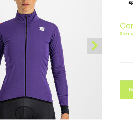
Cen
Ste na
D