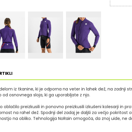
RTIKLI
elom iz tkanine, ki je odporna na veter in lahek dež, na zadnji st
 od osnovnega sloja, ki ga uporabljate z njo.
oblačilo preizkusili in ponovno preizkusili izkušeni kolesarji in pr
ornost na rahel dež.
Spodnji del zadaj je daljši za večjo pokritost
nostjo na obliko.
Tehnologija NoRain omogoča, da znoj uide, ne da 