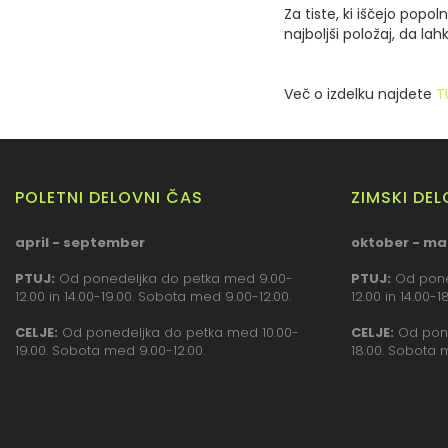
Za tiste, ki iščejo popo
najboljši položaj, da lah
Več o izdelku najdete
T
POLETNI DELOVNI ČAS
ZIMSKI DE
april - september
oktober - ma
PTUJ:
Od ponedeljka do petka med 9.00-
PTUJ:
Od pone
12.00 in 14.00-19.00. Sobota med 9.00-12.00.
12.00 in 14.00-
CELJE:
Od ponedeljka do petka med 10.00-
CELJE:
Od pone
19.00. Sobota med 9.00-12.00.
18.00. Sobota 