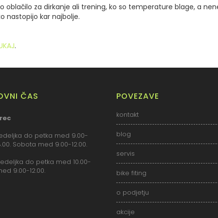
lno oblačilo za dirkanje ali trening, ko so temperature blage, a n
ko nastopijo kar najbolje.
UKAJ
.
LOVNI ČAS
POVEZAVE
kontakt
rec
blog
deljka do petka med 9.00-
18.00. Sobota med 9.00-12.00.
servis
deljka do petka med 10.00-
med 9.00-12.00.
bike fiting
o podjetju
akcije