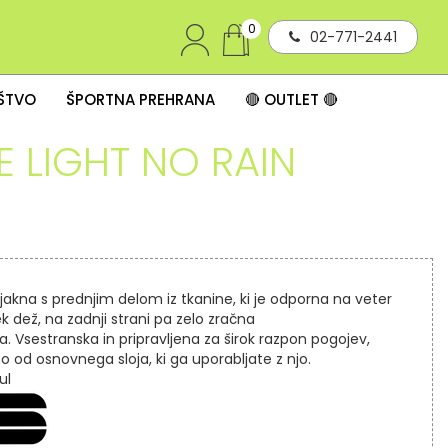
0
02-771-2441
IŠTVO
ŠPORTNA PREHRANA
🔴 OUTLET 🔴
E LIGHT NO RAIN
jakna s prednjim delom iz tkanine, ki je odporna na veter
ek dež, na zadnji strani pa zelo zračna
a. Vsestranska in pripravljena za širok razpon pogojev,
o od osnovnega sloja, ki ga uporabljate z njo.
ul