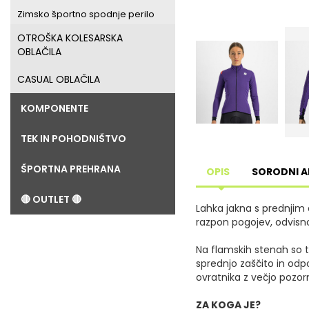
Zimsko športno spodnje perilo
OTROŠKA KOLESARSKA
OBLAČILA
CASUAL OBLAČILA
KOMPONENTE
TEK IN POHODNIŠTVO
ŠPORTNA PREHRANA
OPIS
SORODNI A
🔴 OUTLET 🔴
Lahka jakna s prednjim d
razpon pogojev, odvisno
Na flamskih stenah so to 
sprednjo zaščito in odp
ovratnika z večjo pozor
ZA KOGA JE?