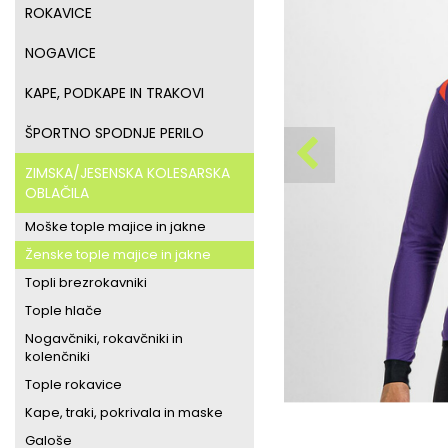
ROKAVICE
NOGAVICE
KAPE, PODKAPE IN TRAKOVI
ŠPORTNO SPODNJE PERILO
ZIMSKA/JESENSKA KOLESARSKA
OBLAČILA
Moške tople majice in jakne
Ženske tople majice in jakne
Topli brezrokavniki
Tople hlače
Nogavčniki, rokavčniki in
kolenčniki
Tople rokavice
Kape, traki, pokrivala in maske
Galoše