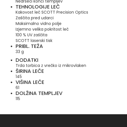
Nedrseči konci templjev
TEHNOLOGIJE LEČ
Kakovost leč SCOTT Precision Optics
Zaščita pred udarci
Maksimalno vidno polje
Izjemno velika pokritost leč
100 % UV zaščita
SCOTT laserski tisk
PRIBL.
TEŽA
33 g
DODATKI
Trda torbica z vrečko iz mikrovlaken
ŠIRINA LEČE
145
VIŠINA LEČE
61
DOLŽINA TEMPLJEV
115