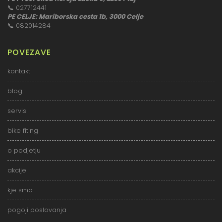
📞
027712441
PE CELJE: Mariborska cesta 1b, 3000 Celje
📞
082014284
POVEZAVE
kontakt
blog
servis
bike fiting
o podjetju
akcije
kje smo
pogoji poslovanja