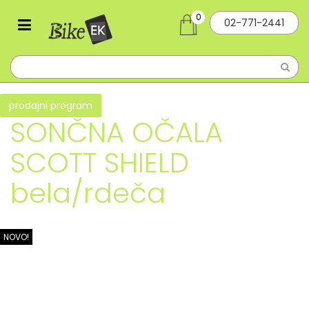
0
02-771-2441
prodajni program
SONČNA OČALA
SCOTT SHIELD
bela/rdeča
NOVO!