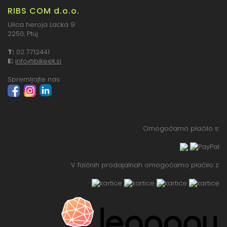
RIBS COM d.o.o.
Ulica heroja Lacka 9
2250, Ptuj
T:
02 7712441
E:
info@bikeek.si
Spremljajte nas:
Omogočamo plačilo s:
V fizičnih prodajalnah omogočamo plačilo z: