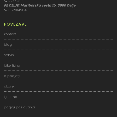
📞
027712441
PE CELJE: Mariborska cesta 1b, 3000 Celje
📞
082014284
POVEZAVE
kontakt
blog
servis
bike fiting
o podjetju
akcije
kje smo
pogoji poslovanja