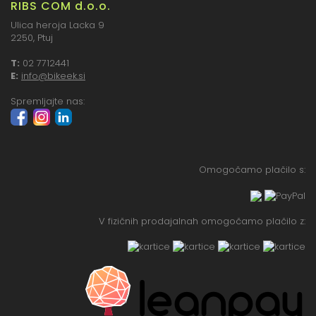
RIBS COM d.o.o.
Ulica heroja Lacka 9
2250, Ptuj
T:
02 7712441
E:
info@bikeek.si
Spremljajte nas:
Omogočamo plačilo s:
V fizičnih prodajalnah omogočamo plačilo z: