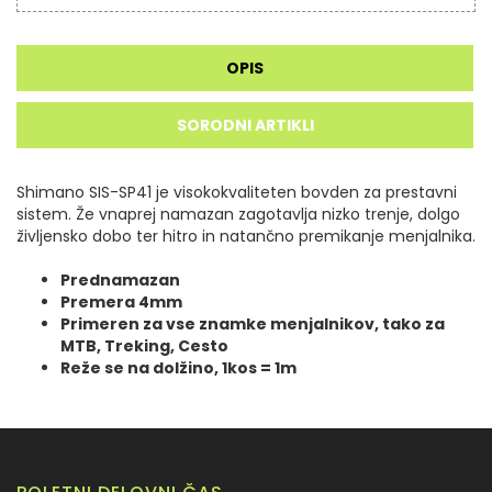
OPIS
SORODNI ARTIKLI
Shimano SIS-SP41 je visokokvaliteten bovden za prestavni
sistem. Že vnaprej namazan zagotavlja nizko trenje, dolgo
življensko dobo ter hitro in natančno premikanje menjalnika.
Prednamazan
Premera 4mm
Primeren za vse znamke menjalnikov, tako za
MTB, Treking, Cesto
Reže se na dolžino, 1kos = 1m