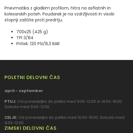
Pnevmatika z gladkim profilom, hitra na asflatnih in
kolesarskih poteh. Poudarek je na vzdržljivosti in visoki
stopnji zaščite proti predrtju.
700x25 (425 g)
TPI 3/84
Pritisk: 120 PSI/8,3 BAR
POLETNI DELOVNI ČAS
april - september
PTUJ:
Od ponedeljka do petka med 9.00-12.00 in 14.00-19.00.
Sobota med 9.00-12.00.
CELJE:
Od ponedeljka do petka med 10.00-19.00. Sobota med
9.00-12.00.
ZIMSKI DELOVNI ČAS