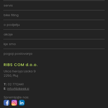
servis
bike fiting
o podjetju
akcije
kje smo
pogoji poslovanja
RIBS COM d.o.o.
Ulica heroja Lacka 9
2250, Ptuj
T:
02 7712441
E:
info@bikeek.si
Spremljajte nas: