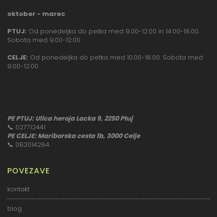
oktober - marec
PTUJ:
Od ponedeljka do petka med 9.00-12.00 in 14.00-18.00.
Sobota med 9.00-12.00.
CELJE:
Od ponedeljka do petka med 10.00-18.00. Sobota med
9.00-12.00.
PE PTUJ: Ulica heroja Lacka 9, 2250 Ptuj
📞
027712441
PE CELJE: Mariborska cesta 1b, 3000 Celje
📞
082014284
POVEZAVE
kontakt
blog