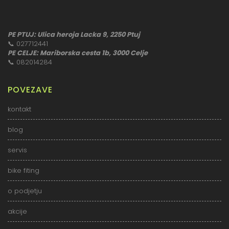
PE PTUJ: Ulica heroja Lacka 9, 2250 Ptuj
📞
027712441
PE CELJE: Mariborska cesta 1b, 3000 Celje
📞
082014284
POVEZAVE
kontakt
blog
servis
bike fiting
o podjetju
akcije