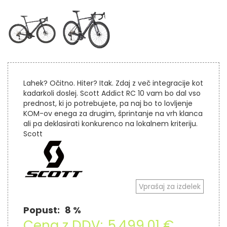
Lahek? Očitno. Hiter? Itak. Zdaj z več integracije kot
kadarkoli doslej. Scott Addict RC 10 vam bo dal vso
prednost, ki jo potrebujete, pa naj bo to lovljenje
KOM-ov enega za drugim, šprintanje na vrh klanca
ali pa deklasirati konkurenco na lokalnem kriteriju.
Scott
Vprašaj za izdelek
Popust:
8 %
Cena z DDV:
5.499,01 €