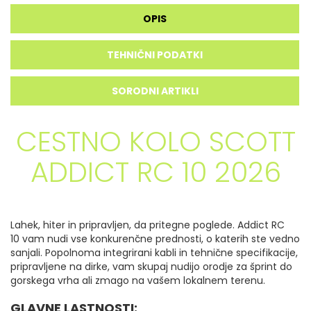
OPIS
TEHNIČNI PODATKI
SORODNI ARTIKLI
CESTNO KOLO SCOTT
ADDICT RC 10 2026
Lahek, hiter in pripravljen, da pritegne poglede.
Addict RC
10 vam nudi vse konkurenčne prednosti, o katerih ste vedno
sanjali.
Popolnoma integrirani kabli in tehnične specifikacije,
pripravljene na dirke, vam skupaj nudijo orodje za šprint do
gorskega vrha ali zmago na vašem lokalnem terenu.
GLAVNE LASTNOSTI: