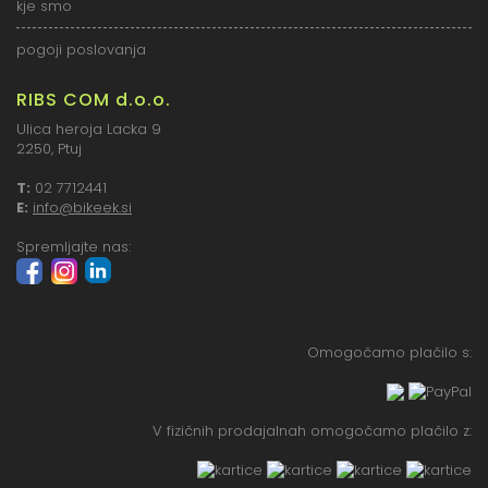
kje smo
pogoji poslovanja
RIBS COM d.o.o.
Ulica heroja Lacka 9
2250, Ptuj
T:
02 7712441
E:
info@bikeek.si
Spremljajte nas:
Omogočamo plačilo s:
V fizičnih prodajalnah omogočamo plačilo z: