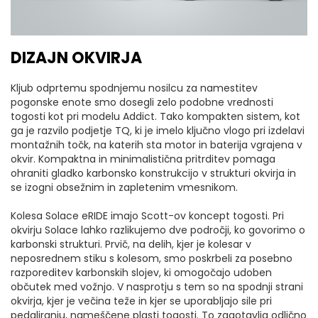
DIZAJN OKVIRJA
Kljub odprtemu spodnjemu nosilcu za namestitev
pogonske enote smo dosegli zelo podobne vrednosti
togosti kot pri modelu Addict. Tako kompakten sistem, kot
ga je razvilo podjetje TQ, ki je imelo ključno vlogo pri izdelavi
montažnih točk, na katerih sta motor in baterija vgrajena v
okvir. Kompaktna in minimalistična pritrditev pomaga
ohraniti gladko karbonsko konstrukcijo v strukturi okvirja in
se izogni obsežnim in zapletenim vmesnikom.
Kolesa Solace eRIDE imajo Scott-ov koncept togosti. Pri
okvirju Solace lahko razlikujemo dve področji, ko govorimo o
karbonski strukturi. Prvič, na delih, kjer je kolesar v
neposrednem stiku s kolesom, smo poskrbeli za posebno
razporeditev karbonskih slojev, ki omogočajo udoben
občutek med vožnjo. V nasprotju s tem so na spodnji strani
okvirja, kjer je večina teže in kjer se uporabljajo sile pri
pedaliranju, nameščene plasti togosti. To zagotavlja odlično