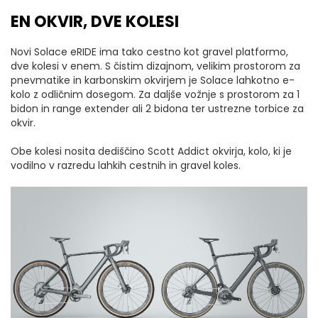
EN OKVIR, DVE KOLESI
Novi Solace eRIDE ima tako cestno kot gravel platformo,
dve kolesi v enem. S čistim dizajnom, velikim prostorom za
pnevmatike in karbonskim okvirjem je Solace lahkotno e-
kolo z odličnim dosegom. Za daljše vožnje s prostorom za 1
bidon in range extender ali 2 bidona ter ustrezne torbice za
okvir.
Obe kolesi nosita dediščino Scott Addict okvirja, kolo, ki je
vodilno v razredu lahkih cestnih in gravel koles.