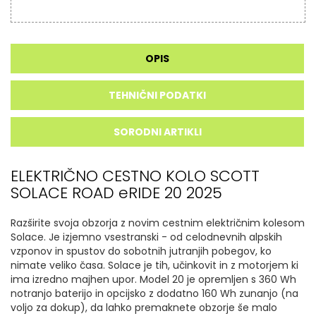
OPIS
TEHNIČNI PODATKI
SORODNI ARTIKLI
ELEKTRIČNO CESTNO KOLO SCOTT
SOLACE ROAD eRIDE 20 2025
Razširite svoja obzorja z novim cestnim električnim kolesom
Solace.
Je izjemno vsestranski - od celodnevnih alpskih
vzponov in spustov do sobotnih jutranjih pobegov, ko
nimate veliko časa.
Solace je tih, učinkovit in z motorjem ki
ima izredno majhen upor. Model 20 je opremljen s 360 Wh
notranjo baterijo in opcijsko z dodatno 160 Wh zunanjo (na
voljo za dokup)
, da lahko premaknete obzorje še malo