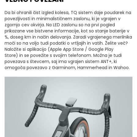
Da bi ohranili čist izgled kolesa, TQ sistem daje poudarek na
povezljivosti in minimalističnem zaslonu, ki je vgrajen v
zgornjo cev okvirja. Na LED zaslonu so na prvi pogled
prikazane vse bistvene informacije, kot so stanje baterije v
%, doseg km in način delovanja. Zaradi vgrajenega merilnika
moči so na voljo tudi podatki o vrtljajih in vatih. Želite več?
Naložite si aplikacijo (Apple App Store / Google Play
Store) in se povežite s svojim telefonom. Možna je tudi
povezava s števcem, saj ima vgrajen sistem ANT+, ki
omogoča povezavo z Garminom, Hammerhead in Wahoo.