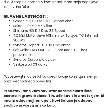
dlje. 3 stopnje pomoči
v kombinaciji z notranjo napeljavo
kablov. Perfektno.
GLAVNE LASTNOSTI:
Solace eRIDE Disc HMX Carbon okvir
Solace eRIDE HMX vilica
Shimano 105 Di2 Disc 24 Speed
TQ Mid Motor drive 50Nm max Torque, TQ Internal
360Wh
Syncros Capital 1.0 40e Disc obroči
Schwalbe PRO ONE EVO Super Race TL-Tires
pnevmatike
Syncros Carbon/Alloy deli
Velikosti od XS do XL
*Upoštevajte, da se lahko specifikacije koles spremenijo
brez predhodnega obvestila.
Predstavljamo vam novi standard za električna
cestna in gravel kolesa. Tih, učinkovit in z motorjem, ki
ima izredno majhen upor. Novi Solace je udobno,
vodljivo in vsestransko kolo.