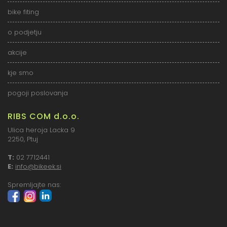
bike fiting
o podjetju
akcije
kje smo
pogoji poslovanja
RIBS COM d.o.o.
Ulica heroja Lacka 9
2250, Ptuj
T:
02 7712441
E:
info@bikeek.si
Spremljajte nas: