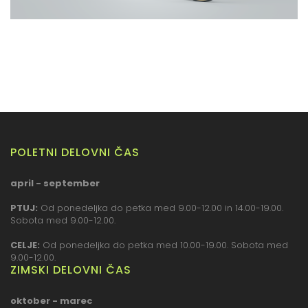
POLETNI DELOVNI ČAS
april - september
PTUJ:
Od ponedeljka do petka med 9.00-12.00 in 14.00-19.00.
Sobota med 9.00-12.00.
CELJE:
Od ponedeljka do petka med 10.00-19.00. Sobota med
9.00-12.00.
ZIMSKI DELOVNI ČAS
oktober - marec