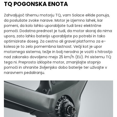
TQ POGONSKA ENOTA
Zahvaljujoč tihemu motorju TQ, vam Solace eRide ponuja,
da poslušate zvoke narave. Motor je izjemno lahek, kar
pomeni, da kolo lahko uporabljate tudi brez električne
pomoči. Dodatna prednost je tudi, da motor skoraj da nima
upora, zato lahko baterijo uporabljate po potrebi in tako
optimizirate doseg. Za cestno ali gravel platformo za e-
kolesa je to zelo pomembna lastnost. Večji kot je upor
motornega sistema, težje in bolj nerodno je voziti s hitrostjo
nad zakonsko dovoljeno mejo 25 km/h (EU). Pri sistemu TQ
tega ni. Preprosto izklopite motor, zmanjšajte stopnjo
pomoči in ohranite življenjsko dobo baterije ter uživajte v
naravnem pedaliranju.