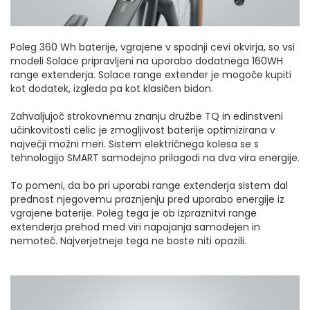
Poleg 360 Wh baterije, vgrajene v spodnji cevi okvirja, so vsi
modeli Solace pripravljeni na uporabo dodatnega 160WH
range extenderja. Solace range extender je mogoče kupiti
kot dodatek, izgleda pa kot klasičen bidon.
Zahvaljujoč strokovnemu znanju družbe TQ in edinstveni
učinkovitosti celic je zmogljivost baterije optimizirana v
največji možni meri. Sistem električnega kolesa se s
tehnologijo SMART samodejno prilagodi na dva vira energije.
To pomeni, da bo pri uporabi range extenderja sistem dal
prednost njegovemu praznjenju pred uporabo energije iz
vgrajene baterije. Poleg tega je ob izpraznitvi range
extenderja prehod med viri napajanja samodejen in
nemoteč. Najverjetneje tega ne boste niti opazili.