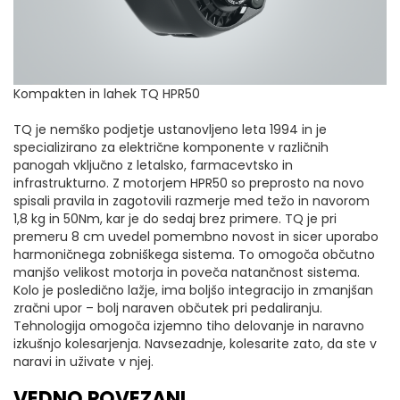
Kompakten in lahek TQ HPR50
TQ je nemško podjetje ustanovljeno leta 1994 in je
specializirano za električne komponente v različnih
panogah vključno z letalsko, farmacevtsko in
infrastrukturno. Z motorjem HPR50 so preprosto na novo
spisali pravila in zagotovili razmerje med težo in navorom
1,8 kg in 50Nm, kar je do sedaj brez primere. TQ je pri
premeru 8 cm uvedel pomembno novost in sicer uporabo
harmoničnega zobniškega sistema. To omogoča občutno
manjšo velikost motorja in poveča natančnost sistema.
Kolo je posledično lažje, ima boljšo integracijo in zmanjšan
zračni upor – bolj naraven občutek pri pedaliranju.
Tehnologija omogoča izjemno tiho delovanje in naravno
izkušnjo kolesarjenja. Navsezadnje, kolesarite zato, da ste v
naravi in uživate v njej.
VEDNO POVEZANI