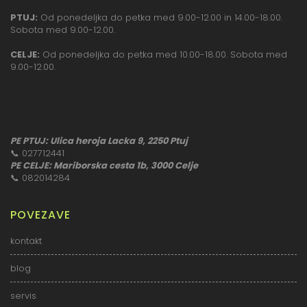
PTUJ:
Od ponedeljka do petka med 9.00-12.00 in 14.00-18.00.
Sobota med 9.00-12.00.
CELJE:
Od ponedeljka do petka med 10.00-18.00. Sobota med
9.00-12.00.
PE PTUJ: Ulica heroja Lacka 9, 2250 Ptuj
📞
027712441
PE CELJE: Mariborska cesta 1b, 3000 Celje
📞
082014284
POVEZAVE
kontakt
blog
servis