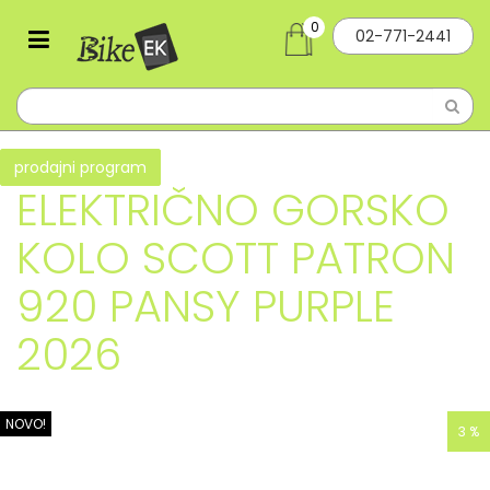
0
02-771-2441
prodajni program
ELEKTRIČNO GORSKO
KOLO SCOTT PATRON
920 PANSY PURPLE
2026
NOVO!
3 %