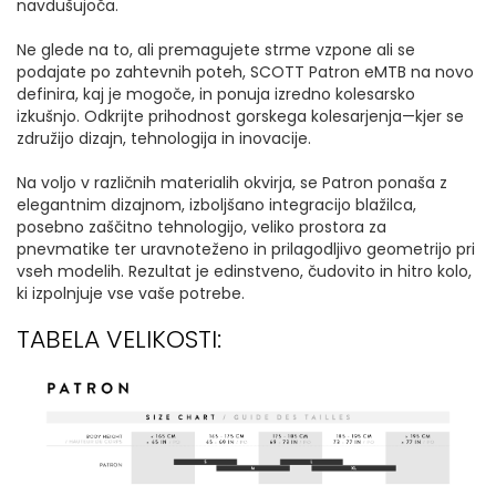
navdušujoča.
Ne glede na to, ali premagujete strme vzpone ali se
podajate po zahtevnih poteh, SCOTT Patron eMTB na novo
definira, kaj je mogoče, in ponuja izredno kolesarsko
izkušnjo. Odkrijte prihodnost gorskega kolesarjenja—kjer se
združijo dizajn, tehnologija in inovacije.
Na voljo v različnih materialih okvirja, se Patron ponaša z
elegantnim dizajnom, izboljšano integracijo blažilca,
posebno zaščitno tehnologijo, veliko prostora za
pnevmatike ter uravnoteženo in prilagodljivo geometrijo pri
vseh modelih. Rezultat je edinstveno, čudovito in hitro kolo,
ki izpolnjuje vse vaše potrebe.
TABELA VELIKOSTI: