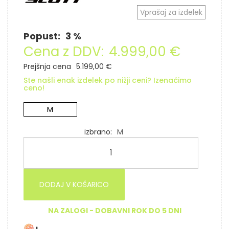
Vprašaj za izdelek
Popust:
3 %
Cena z DDV:
4.999,00 €
Prejšnja cena
5.199,00 €
Ste našli enak izdelek po nižji ceni? Izenačimo
ceno!
M
izbrano
M
DODAJ V KOŠARICO
NA ZALOGI - DOBAVNI ROK DO 5 DNI