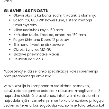
vaša.
GLAVNE LASTNOSTI:
Glavni okvir iz karbona, zadnji trikotnik iz aluminija
Bosch CX, 800 Wh PowerTube, sistem motorja
SmartSystem
Vilice RockShox Psylo 150 mm
X-Fusion Nude, TracLoc, amortizer 150 mm
Pogon Shimano Deore 12 prestav
Shimano 4-batne disk zavore
Obroči Syncros MD-30
Zložljive pnevmatike Maxxis
Velikosti od S do XL
*Upoštevajte, da se lahko specifikacije koles spremenijo
brez predhodnega obvestila.
Vsaka krivulja in komponenta sta skrbno zasnovani,
združujeta elegantno estetiko z robustno zmogljivostjo. Z
napredno električno asistenco, intuitivnimi kontrolami in
najsodobnejšim vzmetenjem se to kolo brezhibno prilagaja
vsakemu terenu, kar zagotavlja vožnjo, ki je tako tekoča kot