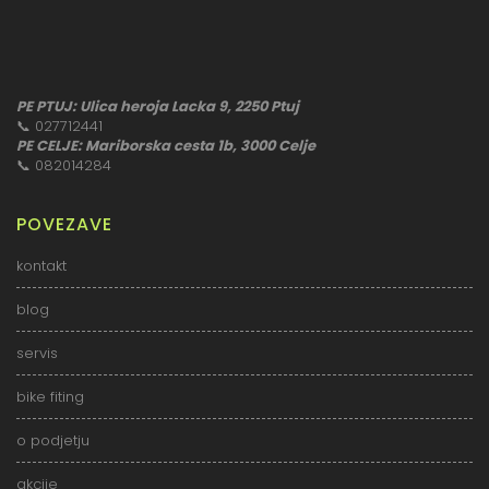
PE PTUJ: Ulica heroja Lacka 9, 2250 Ptuj
📞
027712441
PE CELJE: Mariborska cesta 1b, 3000 Celje
📞
082014284
POVEZAVE
kontakt
blog
servis
bike fiting
o podjetju
akcije