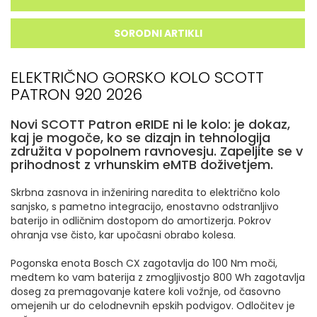
SORODNI ARTIKLI
ELEKTRIČNO GORSKO KOLO SCOTT
PATRON 920 2026
Novi SCOTT Patron eRIDE ni le kolo: je dokaz,
kaj je mogoče, ko se dizajn in tehnologija
združita v popolnem ravnovesju. Zapeljite se v
prihodnost z vrhunskim eMTB doživetjem.
Skrbna zasnova in inženiring naredita to električno kolo
sanjsko, s pametno integracijo, enostavno odstranljivo
baterijo in odličnim dostopom do amortizerja. Pokrov
ohranja vse čisto, kar upočasni obrabo kolesa.
Pogonska enota Bosch CX zagotavlja do 100 Nm moči,
medtem ko vam baterija z zmogljivostjo 800 Wh zagotavlja
doseg za premagovanje katere koli vožnje, od časovno
omejenih ur do celodnevnih epskih podvigov. Odločitev je