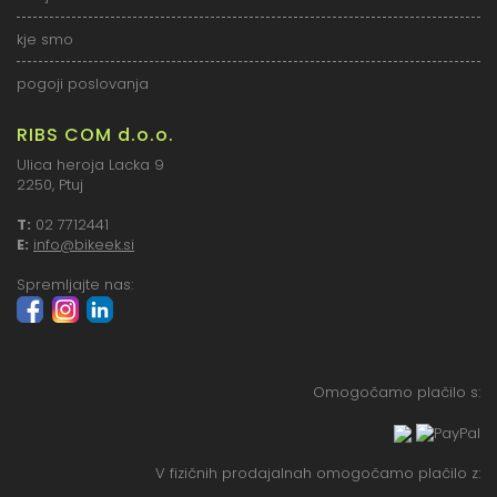
kje smo
pogoji poslovanja
RIBS COM d.o.o.
Ulica heroja Lacka 9
2250, Ptuj
T:
02 7712441
E:
info@bikeek.si
Spremljajte nas:
Omogočamo plačilo s:
V fizičnih prodajalnah omogočamo plačilo z: