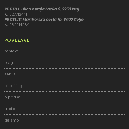
PE PTUJ: Ulica heroja Lacka 9, 2250 Ptuj
📞
027712441
PE CELJE: Mariborska cesta 1b, 3000 Celje
📞
082014284
POVEZAVE
kontakt
blog
servis
bike fiting
o podjetju
akcije
kje smo