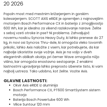
20 2026
Popoln most med mestnim križarjenjem in gorskim
kolesarjenjem. SCOTT AXIS eRIDE je opremljen z najnovejšim
motorjem Bosch Performance CX in baterijo z zmogljivostjo
600 Wh, kar je idealno za vikend raziskovanje narave. Želite
s seboj vzeti otroke in pse? Ni problema. Zahvaljujoč
novemu nosilcu Syncros Heavy Duty, ki lahko prenese do 27
kg, in novi osi Syncros Thru-Axle, ki omogoča vleko tovornih
prikolic, lahko Axis naložite z vsem, kar potrebujete, da kar
najbolje izkoristite svoje vožnje. Axis je na voljo v dveh
elegantnih oblikah okvirja, pri čemer Wave omogoča nižjo
višino, kar omogoča enostavno sestopanje. Z enakimi
lastnostmi upravljanja lahko preprosto izberete tisto, ki vam
najbolj ustreza. Tako udobno, kot želite. Vozite Axis.
GLAVNE LASTNOSTI:
Okvir Axis eRIDE iz aluminija
Bosch Performance CX, PT600 SmartSystem sistem
motorja
Baterija Bosch Powertube 600 Wh
Vilice Suntour 120 mm