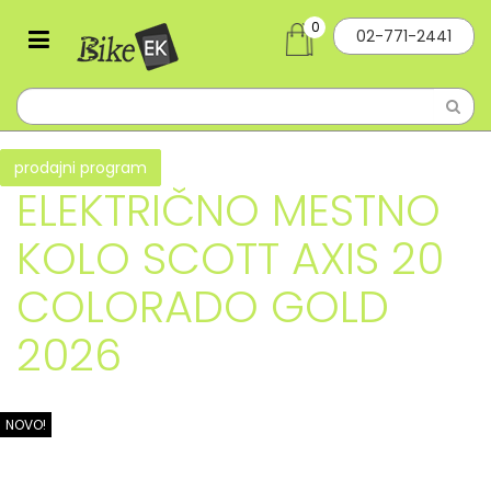
0
02-771-2441
prodajni program
ELEKTRIČNO MESTNO
KOLO SCOTT AXIS 20
COLORADO GOLD
2026
NOVO!