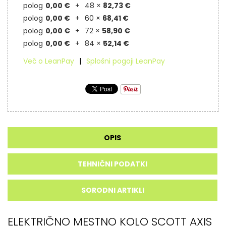
polog
0,00 €
48 ×
82,73 €
polog
0,00 €
60 ×
68,41 €
polog
0,00 €
72 ×
58,90 €
polog
0,00 €
84 ×
52,14 €
Več o LeanPay
Splošni pogoji LeanPay
OPIS
TEHNIČNI PODATKI
SORODNI ARTIKLI
ELEKTRIČNO MESTNO KOLO SCOTT AXIS