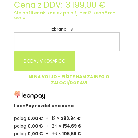
Cena z DDV:
3.199,00 €
Ste našli enak izdelek po nižji ceni? Izenačimo
ceno!
izbrano
S
DODAJ V KOŠARICO
NI NA VOLJO - PIŠITE NAM ZA INFO O
ZALOGI/DOBAVI
LeanPay razdeljena cena
polog
0,00 €
12 ×
298,94 €
polog
0,00 €
24 ×
154,69 €
polog
0,00 €
36 ×
106,68 €