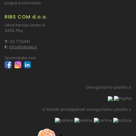
pogoji poslovanja
RIBS COM d.o.o.
Ulica heroja Lacka 9
2250, Ptuj
T:
02 7712441
E:
info@bikeek.si
Spremljajte nas:
Omogočamo plačilo s:
V fizičnih prodajalnah omogočamo plačilo z: