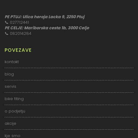
PE PTUJ: Ulica heroja Lacka 9, 2250 Ptuj
📞
027712441
PE CELJE: Mariborska cesta 1b, 3000 Celje
📞
082014284
POVEZAVE
kontakt
blog
servis
bike fiting
o podjetju
akcije
kje smo