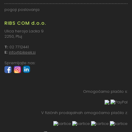
pogoji poslovanja
RIBS COM d.o.o.
Ulica heroja Lacka 9
2250, Ptuj
T:
02 7712441
E:
info@bikeek.si
Spremljajte nas:
Omogočamo plačilo s:
V fizičnih prodajalnah omogočamo plačilo z: