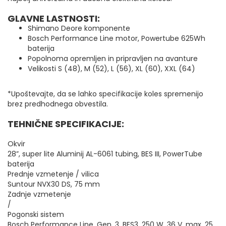
GLAVNE LASTNOSTI:
Shimano Deore komponente
Bosch Performance Line motor, Powertube 625Wh
baterija
Popolnoma opremljen in pripravljen na avanture
Velikosti S (48), M (52), L (56), XL (60), XXL (64)
*Upoštevajte, da se lahko specifikacije koles spremenijo
brez predhodnega obvestila.
TEHNIČNE SPECIFIKACIJE:
Okvir
28”, super lite Aluminij AL-6061 tubing, BES III, PowerTube
baterija
Prednje vzmetenje / vilica
Suntour NVX30 DS, 75 mm
Zadnje vzmetenje
/
Pogonski sistem
Bosch Performance Line, Gen. 3, BES3, 250 W, 36 V, max. 25