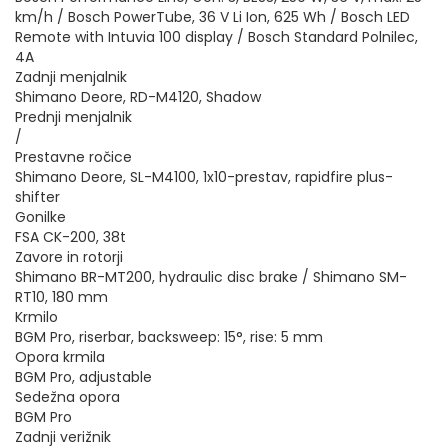
km/h / Bosch PowerTube, 36 V Li Ion, 625 Wh / Bosch LED
Remote with Intuvia 100 display / Bosch Standard Polnilec,
4A
Zadnji menjalnik
Shimano Deore, RD-M4120, Shadow
Prednji menjalnik
/
Prestavne ročice
Shimano Deore, SL-M4100, 1x10-prestav, rapidfire plus-
shifter
Gonilke
FSA CK-200, 38t
Zavore in rotorji
Shimano BR-MT200, hydraulic disc brake / Shimano SM-
RT10, 180 mm
Krmilo
BGM Pro, riserbar, backsweep: 15°, rise: 5 mm
Opora krmila
BGM Pro, adjustable
Sedežna opora
BGM Pro
Zadnji verižnik