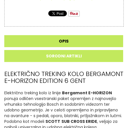
OPIS
SORODNI ARTIKLI
ELEKTRIČNO TREKING KOLO BERGAMONT
E-HORIZON EDITION 6 GENT
Električno treking kolo iz linije
Bergamont E-HORIZON
ponuja odličen vsestranski paket opremljen z najnovejšo
vrhunsko tehnologijo Bosch in sodobnim videzom ter
udobno geometrijo. Je v celoti opremljeno in pripravljeno
na avanture - s pedali, oporo, blatniki, prtljažnikom in lučmi.
Podobno kot modeli
SCOTT
SUB CROSS ERIDE
, veljajo za
najbolj univerzalna in udobna električna kolesa.