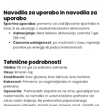
Navodila za uporabo in navodila za
uporabo
Športna uporaba:
primerno za vzdržljivostne športnike in
tiste, ki se ukvarjajo z visokointenzivnimi aktivnostmi.
Odmerjanje:
Med telesno aktivnostjo vzemite 1 gel
(65 ml).
Časovna usklajenost:
po možnosti v času največje
potrebe po energiji ali padca intenzivnosti.
Tehnične podrobnosti
Oblika:
65 ml gel za enkratni odmerek.
Okus:
limonin čaj.
Značilnosti:
brez glutena, brez laktoze, brez kofeina.
Kakovost:
Primerno za vegetarijansko in vegansko
prehrano.
Opozorila
: Prehranskih dopolnil se ne sme uporabljati kot
nadomestilo za raznoliko in uravnoteženo prehrano ter
zdrav način življenja. Ne prekoračite priporočenega
dnevnega odmerka. Hraniti izven dosega otrok, mlajših od