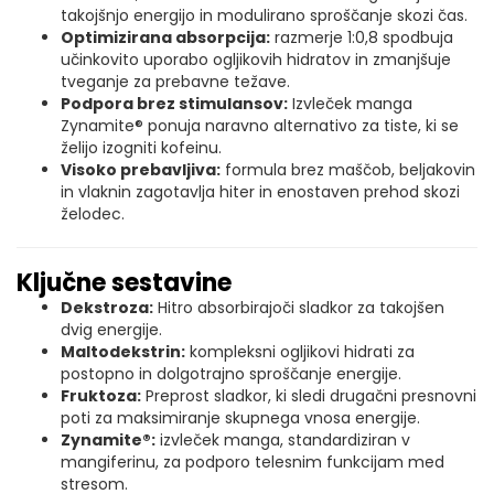
takojšnjo energijo in modulirano sproščanje skozi čas.
Optimizirana absorpcija:
razmerje 1:0,8 spodbuja
učinkovito uporabo ogljikovih hidratov in zmanjšuje
tveganje za prebavne težave.
Podpora brez stimulansov:
Izvleček manga
Zynamite® ponuja naravno alternativo za tiste, ki se
želijo izogniti kofeinu.
Visoko prebavljiva:
formula brez maščob, beljakovin
in vlaknin zagotavlja hiter in enostaven prehod skozi
želodec.
Ključne sestavine
Dekstroza:
Hitro absorbirajoči sladkor za takojšen
dvig energije.
Maltodekstrin:
kompleksni ogljikovi hidrati za
postopno in dolgotrajno sproščanje energije.
Fruktoza:
Preprost sladkor, ki sledi drugačni presnovni
poti za maksimiranje skupnega vnosa energije.
Zynamite®:
izvleček manga, standardiziran v
mangiferinu, za podporo telesnim funkcijam med
stresom.