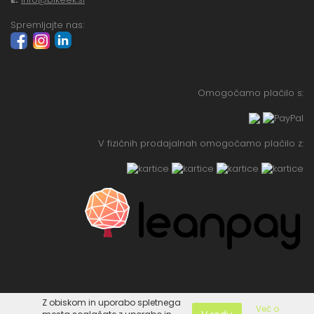
Spremljajte nas:
Omogočamo plačilo s:
V fizičnih prodajalnah omogočamo plačilo z:
Z obiskom in uporabo spletnega
Več o