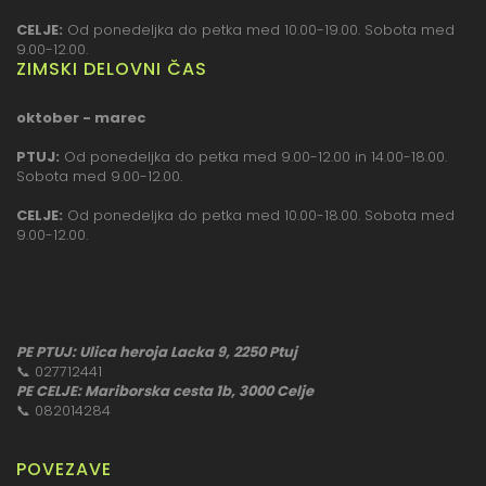
CELJE:
Od ponedeljka do petka med 10.00-19.00. Sobota med
9.00-12.00.
ZIMSKI DELOVNI ČAS
oktober - marec
PTUJ:
Od ponedeljka do petka med 9.00-12.00 in 14.00-18.00.
Sobota med 9.00-12.00.
CELJE:
Od ponedeljka do petka med 10.00-18.00. Sobota med
9.00-12.00.
PE PTUJ: Ulica heroja Lacka 9, 2250 Ptuj
📞
027712441
PE CELJE: Mariborska cesta 1b, 3000 Celje
📞
082014284
POVEZAVE