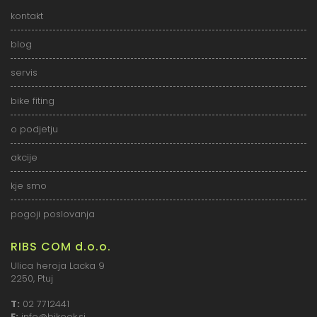
kontakt
blog
servis
bike fiting
o podjetju
akcije
kje smo
pogoji poslovanja
RIBS COM d.o.o.
Ulica heroja Lacka 9
2250, Ptuj
T:
02 7712441
E:
info@bikeek.si