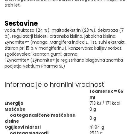
treh let.
Sestavine
voda, fruktoza (24 %), maltodekstrin (23 %), dekstroza (7
%), regulatorji kislosti: citronska kislina, jabolčna kislina;
Zynamite®° (mango, Mangifera indica L., list, suhi ekstrakt,
titriran pri 15 % v mangiferinu), konzervans: kalijev sorbat;
zgoščevalec: ksantan gumi; aroma.
°Zynamite® (Zynamite® je registrirana blagovna znamka
podjetja Nektium Pharma SL)
Informacije o hranilni vrednosti
1 odmerek = 65
ml
Energija
713 kJ / 171 kcal
Maščobe
0 g
od tega nasičene maščobne
0 g
kisline
Ogljikovi hidrati
41,94 g
od tega sladkorji
25,13 g