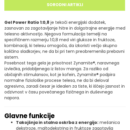
SORODNI ARTIKLI
Gel Power Ratio 1:0,8
je tekoči energijski dodatek,
zasnovan za zagotavljanje hitre in dolgotrajne energije med
telesno aktivnostjo. Njegova formulacija temelji na
specifičnem razmerju 1:0,8 med viri glukoze in fruktoze,
kombinaciji, ki telesu omogoča, da izkoristi večjo skupno
količino sladkorjev, ne da bi pri tem preobremenila prebavni
sistem.
Posebnost tega gela je prisotnost Zynamite®, naravnega
izvlečka, pridobljenega iz listov manga. Za razliko od
običajnih stimulansov, kot je kofein, Zynamite® podpira
normalne fiziološke procese telesa, ne da bi deloval
agresivno, zaradi česar je idealen za tiste, ki iščejo jasnost in
odzivnost v času povečanega fizičnega in duševnega
napora.
Glavne funkcije
Takojšnja in stalna oskrba z energijo:
mešanica
dekstroze, maltodekstrina in fruktoze zagotavlja