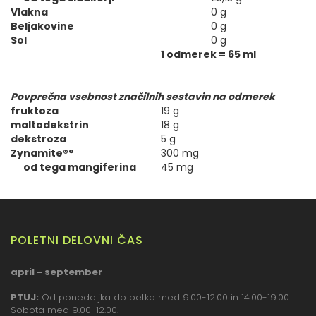
Vlakna
0 g
Beljakovine
0 g
Sol
0 g
1 odmerek = 65 ml
Povprečna vsebnost značilnih sestavin na odmerek
fruktoza
19 g
maltodekstrin
18 g
dekstroza
5 g
Zynamite®°
300 mg
od tega mangiferina
45 mg
POLETNI DELOVNI ČAS
april - september
PTUJ:
Od ponedeljka do petka med 9.00-12.00 in 14.00-19.00.
Sobota med 9.00-12.00.