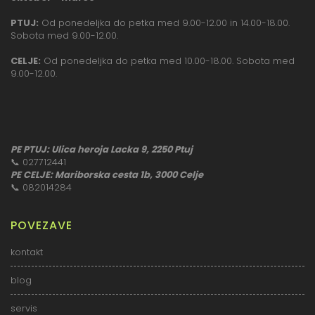
PTUJ:
Od ponedeljka do petka med 9.00-12.00 in 14.00-18.00.
Sobota med 9.00-12.00.
CELJE:
Od ponedeljka do petka med 10.00-18.00. Sobota med
9.00-12.00.
PE PTUJ: Ulica heroja Lacka 9, 2250 Ptuj
📞
027712441
PE CELJE: Mariborska cesta 1b, 3000 Celje
📞
082014284
POVEZAVE
kontakt
blog
servis