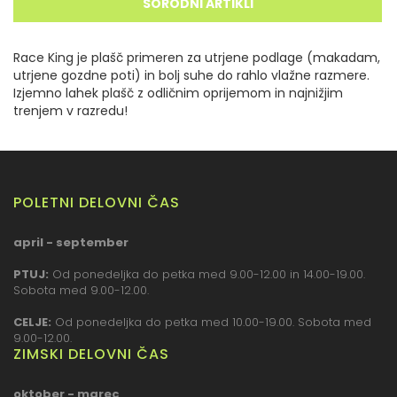
SORODNI ARTIKLI
Race King je plašč primeren za utrjene podlage (makadam,
utrjene gozdne poti) in bolj suhe do rahlo vlažne razmere.
Izjemno lahek plašč z odličnim oprijemom in najnižjim
trenjem v razredu!
POLETNI DELOVNI ČAS
april - september
PTUJ:
Od ponedeljka do petka med 9.00-12.00 in 14.00-19.00.
Sobota med 9.00-12.00.
CELJE:
Od ponedeljka do petka med 10.00-19.00. Sobota med
9.00-12.00.
ZIMSKI DELOVNI ČAS
oktober - marec