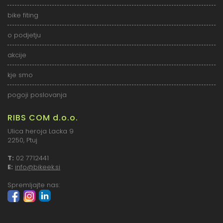
bike fiting
o podjetju
akcije
kje smo
pogoji poslovanja
RIBS COM d.o.o.
Ulica heroja Lacka 9
2250, Ptuj
T:
02 7712441
E:
info@bikeek.si
Spremljajte nas: