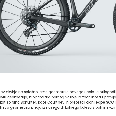
 okvirja na splošno, smo geometrijo novega Scale-a prilagodili g
viti geometrijo, ki optimizira položaj vožnje in značilnosti upravlja
, kot so Nino Schurter, Kate Courtney in preostali člani ekipe 
ih za geometrijo izhaja iz našega dirkalnega kolesa s polnim vz