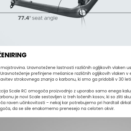
ŽENIRING
 mojstrovina. Uravnotežene lastnosti različnih ogljikovih vlaken
a. Uravnoteženje prefinjene mešanice različnih ogljikovih vlaken 
avitev strokovnega znanja o karbonu, ki smo ga pridobili v 30 leti
ija Scale RC omogoča proizvodnjo z uporabo samo enega kalupa z
bonu je novi Scale sestavljen iz treh ločenih kosov, ki so zliti s
ča raven učinkovitosti – nekaj kar potrebujemo pri hardtail dirka
ča, da se sile enakomerno prenesejo na celoten okvir.