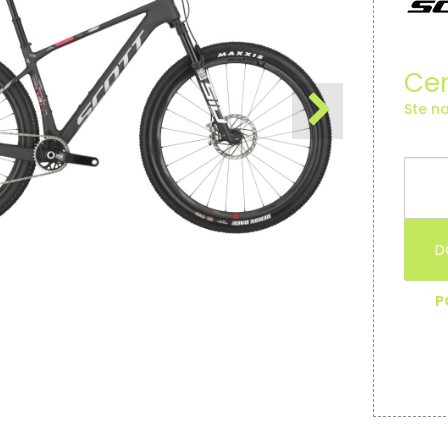
Cen
Ste na
D
P