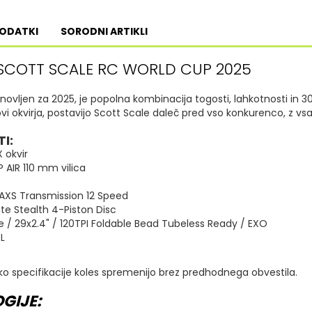
PODATKI
SORODNI ARTIKLI
SCOTT SCALE RC WORLD CUP 2025
novljen za 2025, je popolna kombinacija togosti, lahkotnosti in 3
 okvirja, postavijo Scott Scale daleč pred vso konkurenco, z vs
I:
 okvir
 AIR 110 mm vilica
e
 AXS Transmission 12 Speed
te Stealth 4-Piston Disc
 / 29x2.4" / 120TPI Foldable Bead Tubeless Ready / EXO
XL
ko specifikacije koles spremenijo brez predhodnega obvestila.
GIJE: