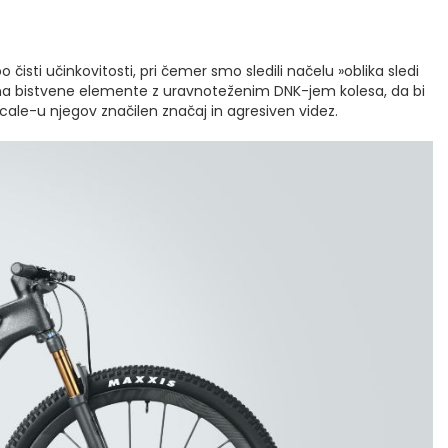
sti učinkovitosti, pri čemer smo sledili načelu »oblika sledi
i na bistvene elemente z uravnoteženim DNK-jem kolesa, da bi
 Scale-u njegov značilen značaj in agresiven videz.