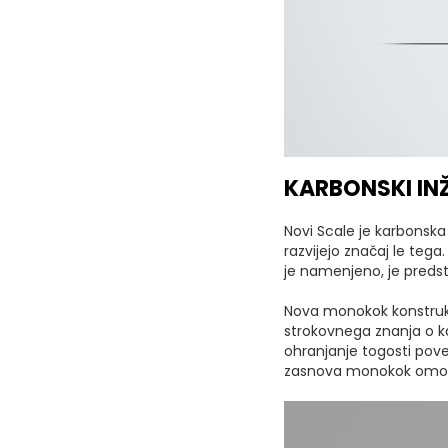
KARBONSKI IN
Novi Scale je karbonska
razvijejo značaj le teg
je namenjeno, je predst
Nova monokok konstrukc
strokovnega znanja o kar
ohranjanje togosti pove
zasnova monokok omogo