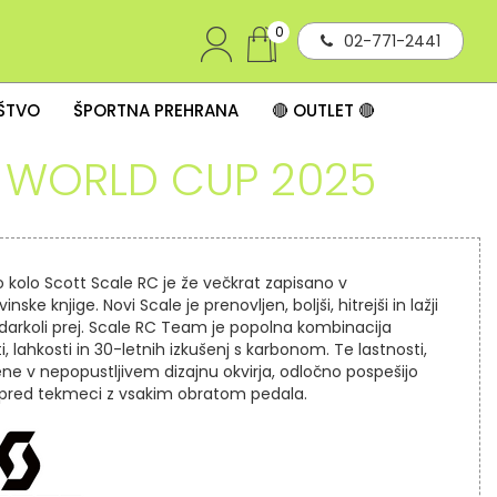
0
02-771-2441
IŠTVO
ŠPORTNA PREHRANA
🔴 OUTLET 🔴
 WORLD CUP 2025
 kolo Scott Scale RC je že večkrat zapisano v
nske knjige. Novi Scale je prenovljen, boljši, hitrejši in lažji
darkoli prej. Scale RC Team je popolna kombinacija
i, lahkosti in 30-letnih izkušenj s karbonom. Te lastnosti,
ne v nepopustljivem dizajnu okvirja, odločno pospešijo
 pred tekmeci z vsakim obratom pedala.