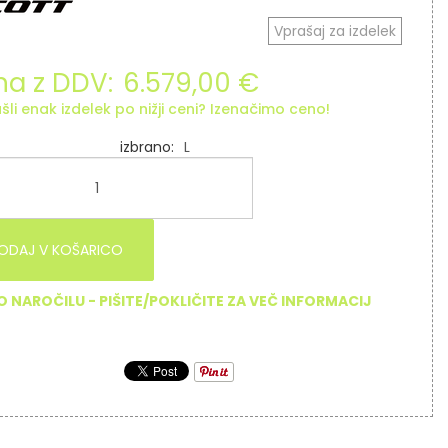
Vprašaj za izdelek
a z DDV:
6.579,00 €
šli enak izdelek po nižji ceni? Izenačimo ceno!
izbrano
L
ODAJ V KOŠARICO
O NAROČILU - PIŠITE/POKLIČITE ZA VEČ INFORMACIJ