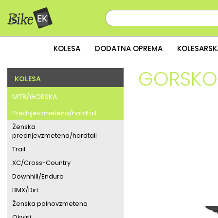
KOLESA
DODATNA OPREMA
KOLESARSK
GORSKO 
KOLESA
MTB/GORSKA
Prednjevzmetena/hardtail
Ženska
prednjevzmetena/hardtail
Trail
XC/Cross-Country
Downhill/Enduro
BMX/Dirt
Ženska polnovzmetena
Okvirji