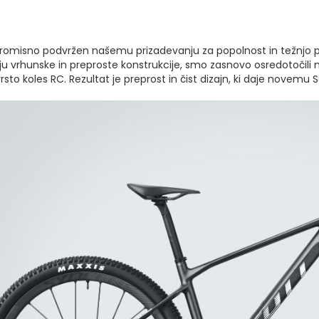
romisno podvržen našemu prizadevanju za popolnost in težnjo po či
nju vrhunske in preproste konstrukcije, smo zasnovo osredotočil
sto koles RC. Rezultat je preprost in čist dizajn, ki daje novemu