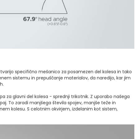
 ustvarijo specifično mešanico za posamezen del kolesa in tako
v enem sistemu in prepuščanje materialov, da naredijo, kar jim
h.
a glavni del kolesa - sprednji trikotnik. Z uporabo našega
kupaj. To zaradi manjšega števila spojev, manjše teže in
lnem kolesu. S celotnim okvirjem, izdelanim kot sistem,