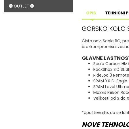
🔴 OUTLET 🔴
OPIS
TEHNIČNI 
GORSKO KOLO 
Čisto novi Scale RC, pre
brezkompromisni zasnovi
GLAVNE LASTNOST
Scale Carbon HMX
RockShox SID SL 3P
RideLoc 3 Remot
SRAM XX SL Eagle
SRAM Level Ultima
Maxxis Rekon Race
Velikosti od S do 
*Upoštevajte, da se lah
NOVE TEHNOLO