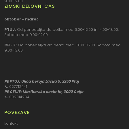
9.00-12.00.
ZIMSKI DELOVNI ČAS
oktober - marec
PTUJ:
Od ponedeljka do petka med 9.00-12.00 in 14.00-18.00.
Sobota med 9.00-12.00.
CELJE:
Od ponedeljka do petka med 10.00-18.00. Sobota med
9.00-12.00.
PE PTUJ: Ulica heroja Lacka 9, 2250 Ptuj
📞
027712441
PE CELJE: Mariborska cesta 1b, 3000 Celje
📞
082014284
POVEZAVE
kontakt