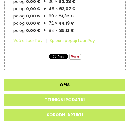
polog
0,00 €
36 ×
80,03 €
polog
0,00 €
48 ×
62,07 €
polog
0,00 €
60 ×
51,32 €
polog
0,00 €
72 ×
44,19 €
polog
0,00 €
84 ×
39,12 €
Več o LeanPay
Splošni pogoji LeanPay
OPIS
TEHNIČNI PODATKI
SORODNI ARTIKLI