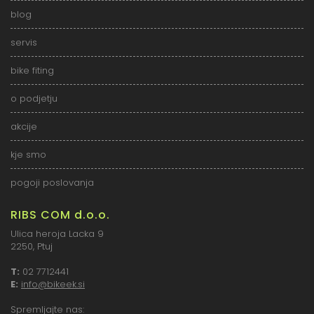
blog
servis
bike fiting
o podjetju
akcije
kje smo
pogoji poslovanja
RIBS COM d.o.o.
Ulica heroja Lacka 9
2250, Ptuj
T:
02 7712441
E:
info@bikeek.si
Spremljajte nas: