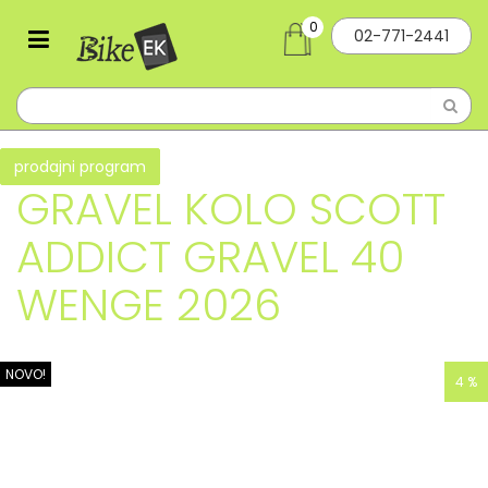
0
02-771-2441
prodajni program
GRAVEL KOLO SCOTT
ADDICT GRAVEL 40
WENGE 2026
NOVO!
4 %