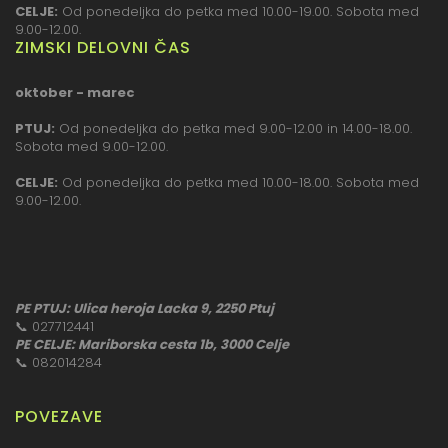
CELJE:
Od ponedeljka do petka med 10.00-19.00. Sobota med
9.00-12.00.
ZIMSKI DELOVNI ČAS
oktober - marec
PTUJ:
Od ponedeljka do petka med 9.00-12.00 in 14.00-18.00.
Sobota med 9.00-12.00.
CELJE:
Od ponedeljka do petka med 10.00-18.00. Sobota med
9.00-12.00.
PE PTUJ: Ulica heroja Lacka 9, 2250 Ptuj
📞
027712441
PE CELJE: Mariborska cesta 1b, 3000 Celje
📞
082014284
POVEZAVE