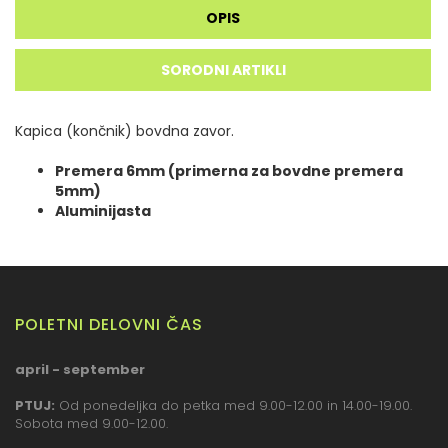
OPIS
SORODNI ARTIKLI
Kapica (končnik) bovdna zavor.
Premera 6mm (primerna za bovdne premera
5mm)
Aluminijasta
POLETNI DELOVNI ČAS
april - september
PTUJ:
Od ponedeljka do petka med 9.00-12.00 in 14.00-19.00.
Sobota med 9.00-12.00.