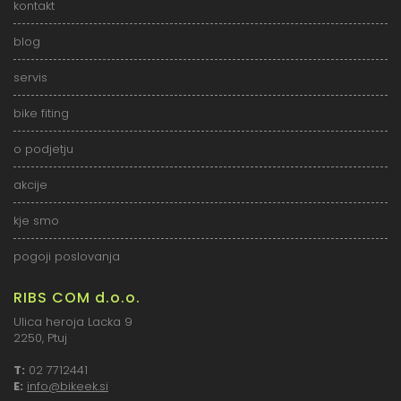
kontakt
blog
servis
bike fiting
o podjetju
akcije
kje smo
pogoji poslovanja
RIBS COM d.o.o.
Ulica heroja Lacka 9
2250, Ptuj
T:
02 7712441
E:
info@bikeek.si