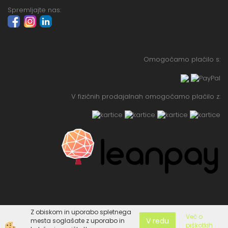
Spremljajte nas:
Omogočamo plačilo s:
V fizičnih prodajalnah omogočamo plačilo z:
Z obiskom in uporabo spletnega
Več o
V redu
mesta soglašate z uporabo in
piškotkih
Izdelava spletne trgovine