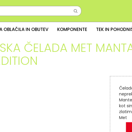
A OBLAČILA IN OBUTEV
KOMPONENTE
TEK IN POHODN
SKA ČELADA MET MANT
EDITION
Čelada
neprek
Mante 
kot si
zlatim
Met