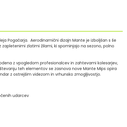
eja Pogačarja. Aerodinamični dizajn Mante je izboljšan s še
 zapletenimi zlatimi žilami, ki spominjajo na sezono, polno
Vodena z vpogledom profesionalcev in zahtevami kolesarjev,
upoštevanju teh elementov se zasnova nove Mante Mips opira
endar z ostrejšim videzom in vrhunsko zmogljivostjo.
ločenih udarcev