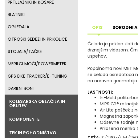
PRTLJAŽNIKI IN KOŠARE
BLATNIKI
OGLEDALA
OPIS
SORODNI A
OTROŠKI SEDEŽI IN PRIKOLICE
Čelada je poklon zlati 
drznejšim videzom. Črna
STOJALA/TAČKE
uspehov.
MERILCI MOČI/POWERMETER
Popolnoma novi MET Man
se čelada osredotoča na
GPS BIKE TRACKER/E-TUNING
na naravno geometrijo s
DARILNI BONI
LASTNOSTI:
In-Mold polikarbo
KOLESARSKA OBLAČILA IN
MIPS C2® rotacijs
OBUTEV
Air Lite pašček z
Magnetna zaponka 
KOMPONENTE
Odsevne zadnje nal
Priložena mehka 
TEK IN POHODNIŠTVO
TEŽA:
S (230 g), M (250