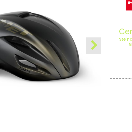
Cen
Ste na
N