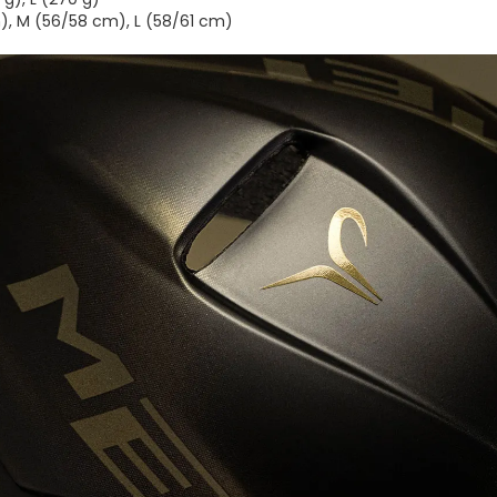
, M (56/58 cm), L (58/61 cm)