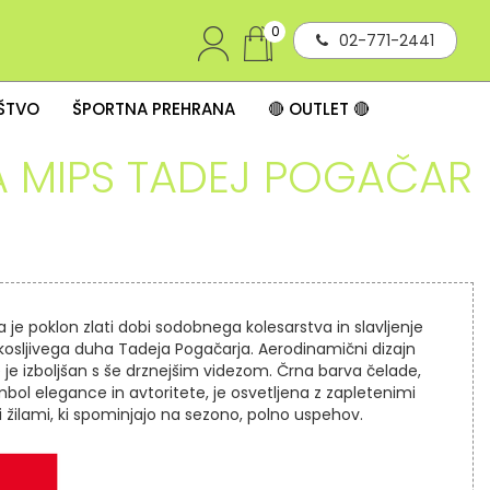
0
02-771-2441
IŠTVO
ŠPORTNA PREHRANA
🔴 OUTLET 🔴
A MIPS TADEJ POGAČAR
 je poklon zlati dobi sodobnega kolesarstva in slavljenje
osljivega duha Tadeja Pogačarja. Aerodinamični dizajn
je izboljšan s še drznejšim videzom. Črna barva čelade,
mbol elegance in avtoritete, je osvetljena z zapletenimi
i žilami, ki spominjajo na sezono, polno uspehov.