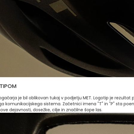
TIPOM
ogačarja je bil oblikovan tukaj v podjetju MET. Logotip je rezult
 komunikacijskega sistema. Začetnici imena "T" in "P" sta poenost
ve dejavnosti, dosežke, cilje in značilne šope las.