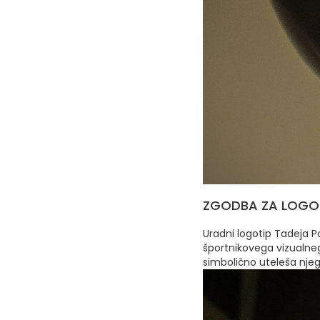
ZGODBA ZA LOGO
Uradni logotip Tadeja P
športnikovega vizualnega
simbolično uteleša njego