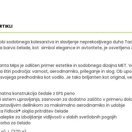
RTIKLI
dobi sodobnega kolesarstva in slavljenje neprekosljivega duha Tad
 barva čelade, kot simbol elegance in avtoritete, je osvetljena z
ta Mips je odličen primer estetike in sodobnega dizajna MET. 
 štiri področja: varnost, aerodinamiko, prileganje in slog. Ob 
vojega predhodnika kot vodilo. Je tako briljanten kot original, v
natna konstrukcija čedale z EPS peno
ki sistem upravljanja, zasnovan za dodatno zaščito v primeru do
 nastavljivim delilnikom za maksimalno aerodinamiko in udobje
Fidlock® olajša pritrditev čelade
epke za izboljšanje vidljivosti v slabih svetlobnih pogojih
torba za čelado
 g), L (270 g)