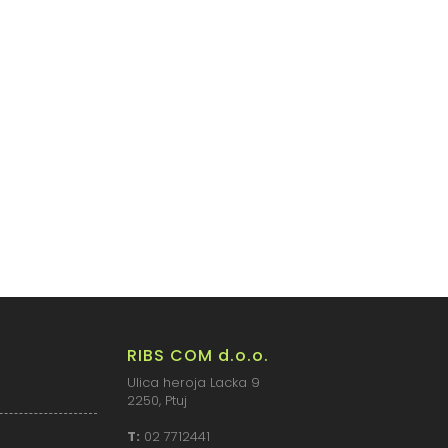
RIBS COM d.o.o.
Ulica heroja Lacka 9
2250, Ptuj
T:
02 7712441