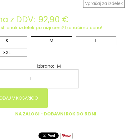
Vprašaj za izdelek
a z DDV:
92,90 €
šli enak izdelek po nižji ceni? Izenačimo ceno!
S
M
L
XXL
izbrano
M
ODAJ V KOŠARICO
NA ZALOGI - DOBAVNI ROK DO 5 DNI