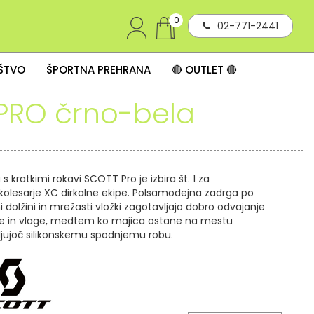
0
02-771-2441
IŠTVO
ŠPORTNA PREHRANA
🔴 OUTLET 🔴
PRO črno-bela
 s kratkimi rokavi SCOTT Pro je izbira št. 1 za
kolesarje XC dirkalne ekipe. Polsamodejna zadrga po
i dolžini in mrežasti vložki zagotavljajo dobro odvajanje
te in vlage, medtem ko majica ostane na mestu
ljujoč silikonskemu spodnjemu robu.