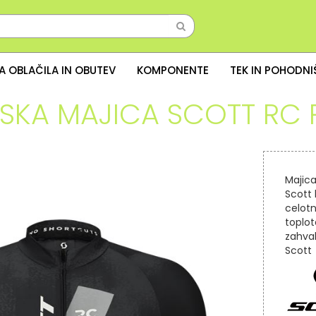
A OBLAČILA IN OBUTEV
KOMPONENTE
TEK IN POHODN
SKA MAJICA SCOTT RC 
Majica
Scott 
celotn
toplo
zahva
Scott