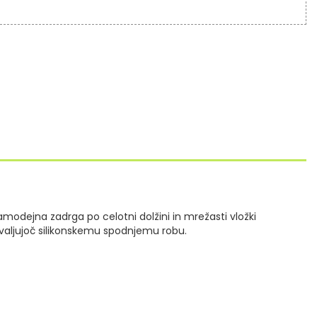
amodejna zadrga po celotni dolžini in mrežasti vložki
valjujoč silikonskemu spodnjemu robu.