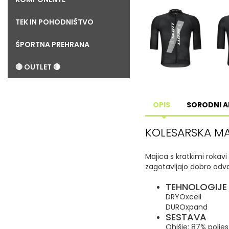
TEK IN POHODNIŠTVO
ŠPORTNA PREHRANA
🔴 OUTLET 🔴
OPIS
SORODNI A
KOLESARSKA MA
Majica s kratkimi rokavi
zagotavljajo dobro odv
TEHNOLOGIJE
DRYOxcell
DUROxpand
SESTAVA
Ohišje: 87% polies