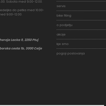
18.00. Sobota med 9.00-12.00.
servis
deljka do petka med 10.00-
med 9.00-12.00.
bike fiting
o podjetju
akcije
 heroja Lacka 9, 2250 Ptuj
kje smo
borska cesta 1b, 3000 Celje
pogoji poslovanja