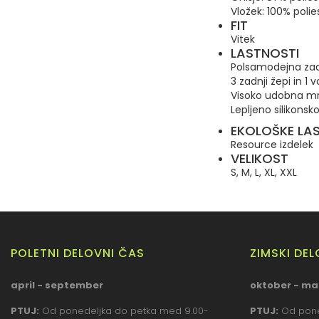
Vložek: 100% polie
FIT
Vitek
LASTNOSTI
Polsamodejna zadr
3 zadnji žepi in 1
Visoko udobna mr
Lepljeno silikons
EKOLOŠKE LA
Resource izdelek
VELIKOST
S, M, L, XL, XXL
POLETNI DELOVNI ČAS
ZIMSKI DE
april - september
oktober - ma
PTUJ:
Od ponedeljka do petka med 9.00-
PTUJ:
Od pone