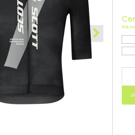
Cen
Ste na
D