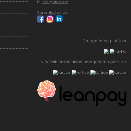
E:
info@bikeek.si
Spremljajte nas:
Omogočamo plačilo s:
V fizičnih prodajalnah omogočamo plačilo z: