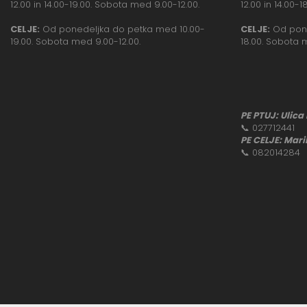
12.00 in 14.00-19.00. Sobota med 9.00-12.00.
12.00 in 14.00-
CELJE:
Od ponedeljka do petka med 10.00-
CELJE:
Od pone
19.00. Sobota med 9.00-12.00.
18.00. Sobota 
PE PTUJ: Ulica
📞
027712441
PE CELJE: Mari
📞
082014284