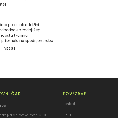
ster
ga po celotni dolžini
 vodoodbojen zadnji žep
ežasta tkanina
ko prijemalo na spodnjem robu
STNOSTI
LOVNI ČAS
POVEZAVE
kontakt
rec
blog
deljka do petka med 9.00-