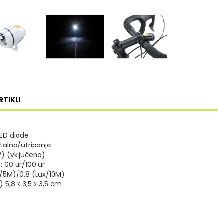
RTIKLI
LED diode
stalno/utripanje
2) (vključeno)
: 60 ur/100 ur
ux/5M)/0,8 (Lux/10M)
V) 5,8 x 3,5 x 3,5 cm