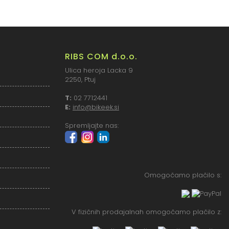
RIBS COM d.o.o.
Ulica heroja Lacka 9
2250, Ptuj
T:
02 7712441
E:
info@bikeek.si
Spremljajte nas:
Omogočamo plačilo s:
V fizičnih prodajalnah omogočamo plačilo z: