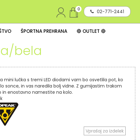
0
02-771-2441
IŠTVO
ŠPORTNA PREHRANA
🔴 OUTLET 🔴
na/bela
a mini lučka s tremi LED diodami vam bo osvetlila pot, ko
lo sonce, in vas naredila bolj vidne. Z gumijastim trakom
ro in enostavno namestite na kolo.
k
Vprašaj za izdelek