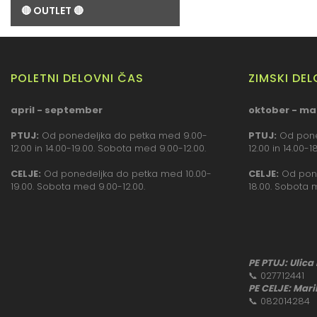
🔴 OUTLET 🔴
POLETNI DELOVNI ČAS
ZIMSKI DE
april - september
oktober - ma
PTUJ:
Od ponedeljka do petka med 9.00-
PTUJ:
Od pone
12.00 in 14.00-19.00. Sobota med 9.00-12.00.
12.00 in 14.00-
CELJE:
Od ponedeljka do petka med 10.00-
CELJE:
Od pone
19.00. Sobota med 9.00-12.00.
18.00. Sobota 
PE PTUJ: Ulica
📞
027712441
PE CELJE: Mari
📞
082014284