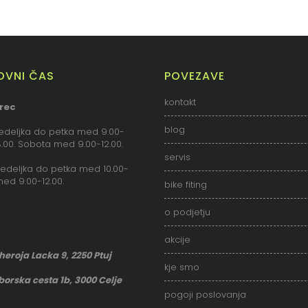
LOVNI ČAS
POVEZAVE
kontakt
rec
blog
deljka do petka med 9.00-
18.00. Sobota med 9.00-12.00.
servis
deljka do petka med 10.00-
med 9.00-12.00.
bike fiting
o podjetju
akcije
 heroja Lacka 9, 2250 Ptuj
kje smo
borska cesta 1b, 3000 Celje
pogoji poslovanja