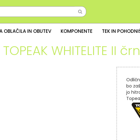
A OBLAČILA IN OBUTEV
KOMPONENTE
TEK IN POHODN
 TOPEAK WHITELITE II čr
Odličn
bo zaš
jo hit
Topea