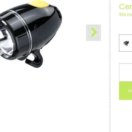
Cen
Ste na
D