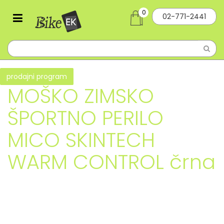
0
02-771-2441
prodajni program
MOŠKO ZIMSKO
ŠPORTNO PERILO
MICO SKINTECH
WARM CONTROL črna