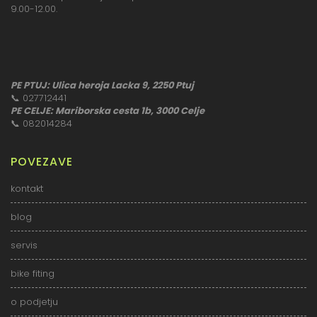
9.00-12.00.
PE PTUJ: Ulica heroja Lacka 9, 2250 Ptuj
📞
027712441
PE CELJE: Mariborska cesta 1b, 3000 Celje
📞
082014284
POVEZAVE
kontakt
blog
servis
bike fiting
o podjetju