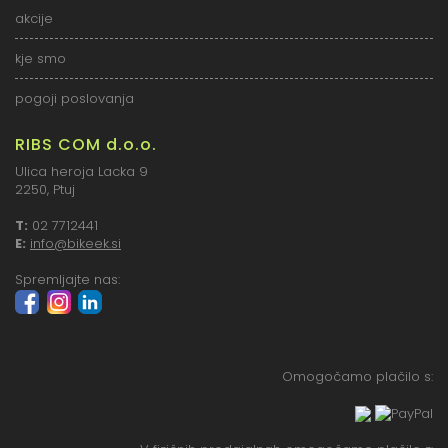
akcije
kje smo
pogoji poslovanja
RIBS COM d.o.o.
Ulica heroja Lacka 9
2250, Ptuj
T:
02 7712441
E:
info@bikeek.si
Spremljajte nas:
Omogočamo plačilo s: