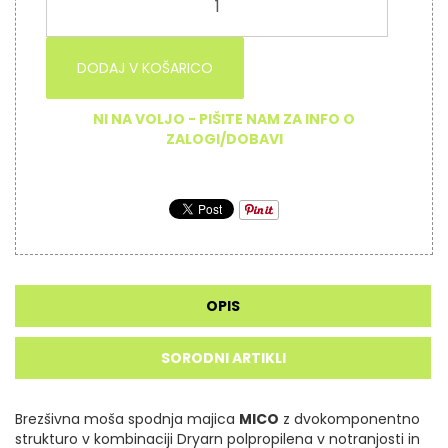
DODAJ V KOŠARICO
NI NA VOLJO - PIŠITE NAM ZA INFO O
ZALOGI/DOBAVI
OPIS
SORODNI ARTIKLI
Brezšivna moša spodnja majica
MICO
z dvokomponentno
strukturo v kombinaciji Dryarn polpropilena v notranjosti in