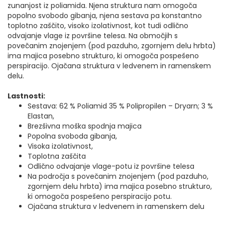
zunanjost iz poliamida. Njena struktura nam omogoča
popolno svobodo gibanja, njena sestava pa konstantno
toplotno zaščito, visoko izolativnost, kot tudi odlično
odvajanje vlage iz površine telesa. Na območjih s
povečanim znojenjem (pod pazduho, zgornjem delu hrbta)
ima majica posebno strukturo, ki omogoča pospešeno
perspiracijo. Ojačana struktura v ledvenem in ramenskem
delu.
Lastnosti:
Sestava: 62 % Poliamid 35 % Polipropilen – Dryarn; 3 %
Elastan,
Brezšivna moška spodnja majica
Popolna svoboda gibanja,
Visoka izolativnost,
Toplotna zaščita
Odlično odvajanje vlage-potu iz površine telesa
Na področja s povečanim znojenjem (pod pazduho,
zgornjem delu hrbta) ima majica posebno strukturo,
ki omogoča pospešeno perspiracijo potu.
Ojačana struktura v ledvenem in ramenskem delu