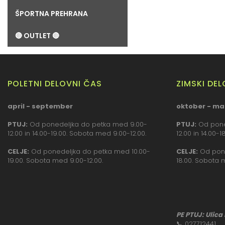
ŠPORTNA PREHRANA
🔴 OUTLET 🔴
POLETNI DELOVNI ČAS
ZIMSKI DE
april - september
oktober - ma
PTUJ:
Od ponedeljka do petka med 9.00-
PTUJ:
Od pone
12.00 in 14.00-19.00. Sobota med 9.00-12.00.
12.00 in 14.00-
CELJE:
Od ponedeljka do petka med 10.00-
CELJE:
Od pone
19.00. Sobota med 9.00-12.00.
18.00. Sobota 
PE PTUJ: Ulica
📞
027712441