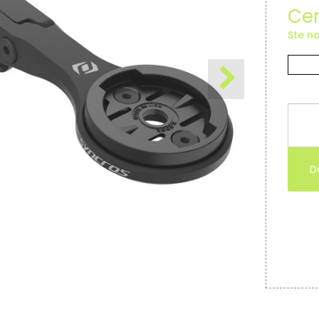
Cen
Ste na
D