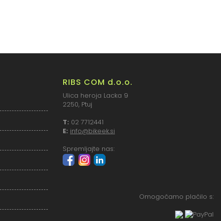
RIBS COM d.o.o.
Ulica heroja Lacka 9
2250, Ptuj
T:
02 7712441
E:
info@bikeek.si
Spremljajte nas:
Omogočamo plačilo s: