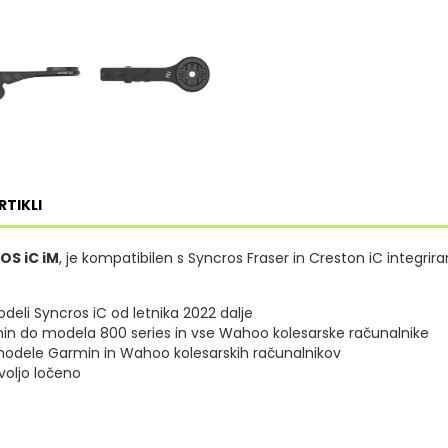
RTIKLI
OS iC iM
, je kompatibilen s Syncros Fraser in Creston iC integrir
deli Syncros iC od letnika 2022 dalje
min do modela 800 series in vse Wahoo kolesarske računalnike
 modele Garmin in Wahoo kolesarskih računalnikov
voljo ločeno