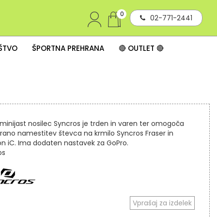
0
02-771-2441
IŠTVO
ŠPORTNA PREHRANA
🔴 OUTLET 🔴
minijast nosilec Syncros je trden in varen ter omogoča
irano namestitev števca na krmilo Syncros Fraser in
on iC. Ima dodaten nastavek za GoPro.
os
Vprašaj za izdelek