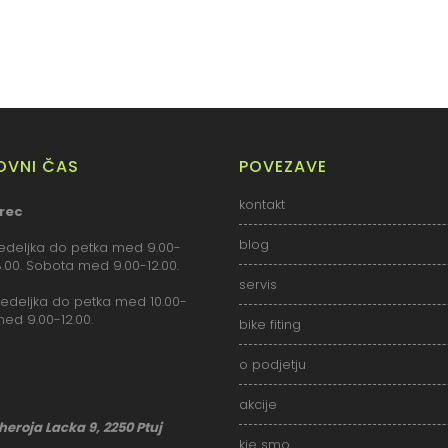
LOVNI ČAS
POVEZAVE
kontakt
rec
blog
deljka do petka med 9.00-
18.00. Sobota med 9.00-12.00.
servis
deljka do petka med 10.00-
med 9.00-12.00.
bike fiting
o podjetju
akcije
 heroja Lacka 9, 2250 Ptuj
kje smo