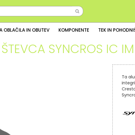
A OBLAČILA IN OBUTEV
KOMPONENTE
TEK IN POHODN
 ŠTEVCA SYNCROS IC IM
Ta alu
integr
Crest
Syncr