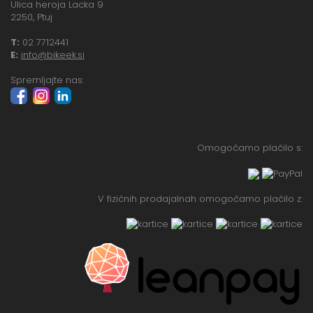
Ulica heroja Lacka 9
2250, Ptuj
T:
02 7712441
E:
info@bikeek.si
Spremljajte nas:
Omogočamo plačilo s:
V fizičnih prodajalnah omogočamo plačilo z: