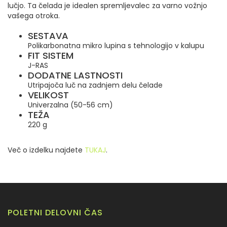
lučjo.
Ta čelada je idealen spremljevalec za varno vožnjo
vašega otroka.
SESTAVA
Polikarbonatna mikro lupina s
tehnologijo v kalupu
FIT SISTEM
J-RAS
DODATNE LASTNOSTI
Utripajoča luč na zadnjem delu čelade
VELIKOST
Univerzalna (50-56 cm)
TEŽA
220 g
Več o izdelku najdete
TUKAJ
.
POLETNI DELOVNI ČAS