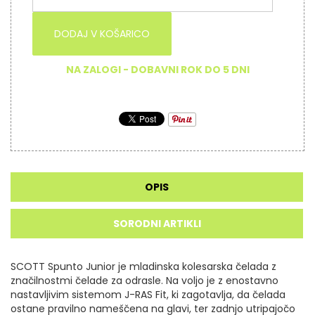
DODAJ V KOŠARICO
NA ZALOGI - DOBAVNI ROK DO 5 DNI
OPIS
SORODNI ARTIKLI
SCOTT Spunto Junior je mladinska kolesarska čelada z
značilnostmi čelade za odrasle.
Na voljo je z enostavno
nastavljivim sistemom J-RAS Fit, ki zagotavlja, da čelada
ostane pravilno nameščena na glavi, ter zadnjo utripajočo