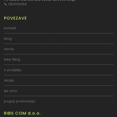
📞
082014284
POVEZAVE
kontakt
blog
servis
bike fiting
o podjetju
akcije
kje smo
pogoji poslovanja
RIBS COM d.o.o.