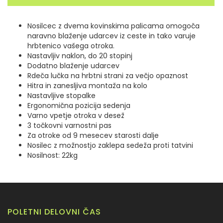
Nosilcec z dvema kovinskima palicama omogoča
naravno blaženje udarcev iz ceste in tako varuje
hrbtenico vašega otroka.
Nastavljiv naklon, do 20 stopinj
Dodatno blaženje udarcev
Rdeča lučka na hrbtni strani za večjo opaznost
Hitra in zanesljiva montaža na kolo
Nastavljive stopalke
Ergonomična pozicija sedenja
Varno vpetje otroka v desež
3 točkovni varnostni pas
Za otroke od 9 mesecev starosti dalje
Nosilec z možnostjo zaklepa sedeža proti tatvini
Nosilnost: 22kg
POLETNI DELOVNI ČAS