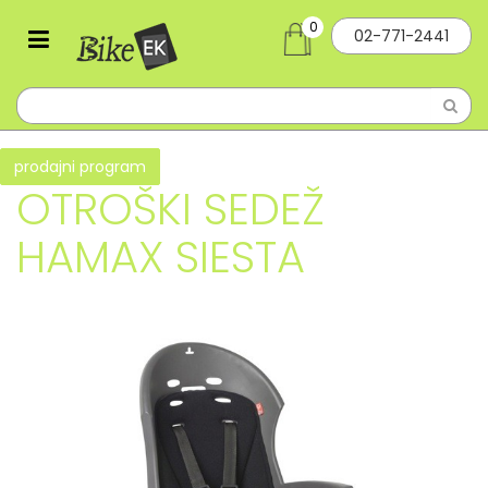
0
02-771-2441
prodajni program
OTROŠKI SEDEŽ
HAMAX SIESTA