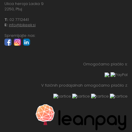
Ulica heroja Lacka 9
2250, Ptuj
T:
02 7712441
E:
info@bikeek.si
Spremljajte nas:
Omogočamo plačilo s:
V fizičnih prodajalnah omogočamo plačilo z: