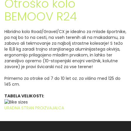
Otroško kolo
BEMOOV R24
Hibridno kolo Road/Gravel/CX
je idealno za mlade športnike,
pa naj bo to na cesti, na vseh terenih ali na makadamu, za
zabavo ali tekmovanje za najbolj strastne kolesarje!
S težo
le 8,8 kg
zaradi trojno stanjšanega aluminijastega okvirja,
ergonomijo prilagojeno mladim prvakom, in lahko ter
zanesljivo opremo (10-stopenjski enojni verižnik, kolutne
zavore)
je
pravi švicarski nož za vse terene!
Primerno za otroke od 7 do 10 let oz. za višino med 125 do
145 cm.
TABELA VELIKOSTI:
URADNA STRAN PROIZVAJALCA