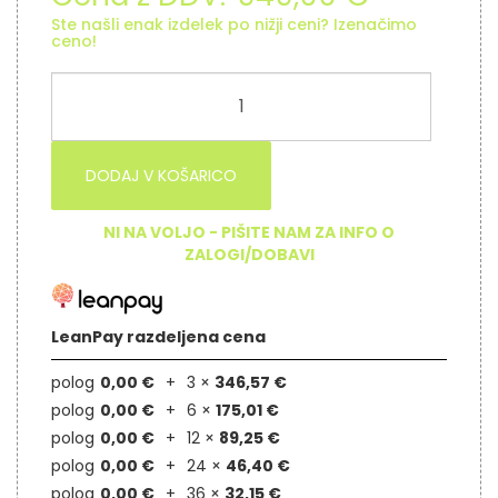
Ste našli enak izdelek po nižji ceni? Izenačimo
ceno!
DODAJ V KOŠARICO
NI NA VOLJO - PIŠITE NAM ZA INFO O
ZALOGI/DOBAVI
LeanPay razdeljena cena
polog
0,00 €
3 ×
346,57 €
polog
0,00 €
6 ×
175,01 €
polog
0,00 €
12 ×
89,25 €
polog
0,00 €
24 ×
46,40 €
polog
0,00 €
36 ×
32,15 €