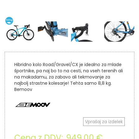
Hibridno kolo Road/Gravel/CX je idealno za mlade
športnike, pa naj bo to na cesti, na vseh terenih ali
na makadamu, za zabavo ali tekmovanje za
najbolj strastne kolesarje! Tehta samo 8,8 kg.
Bemoov
Vprašaj za izdelek
Cena z DDV:
949,00 €