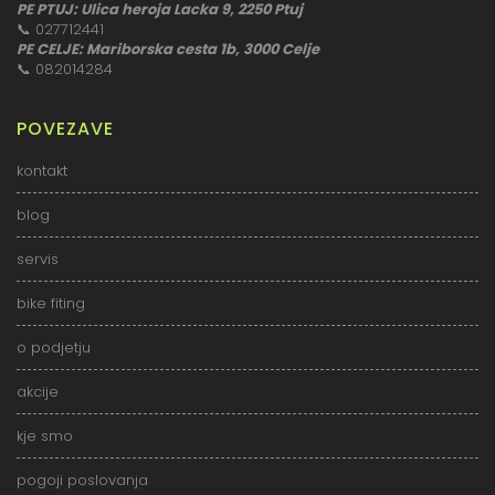
PE PTUJ: Ulica heroja Lacka 9, 2250 Ptuj
📞
027712441
PE CELJE: Mariborska cesta 1b, 3000 Celje
📞
082014284
POVEZAVE
kontakt
blog
servis
bike fiting
o podjetju
akcije
kje smo
pogoji poslovanja