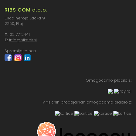
RIBS COM d.o.o.
Ulica heroja Lacka 9
2250, Ptuj
T:
02 7712441
E:
info@bikeek.si
Spremljajte nas:
Omogočamo plačilo s:
V fizičnih prodajalnah omogočamo plačilo z: