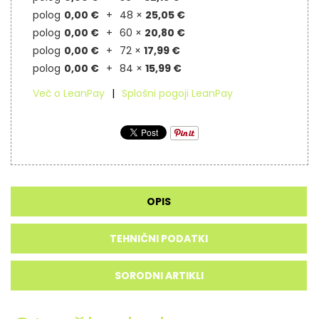
polog
0,00 €
48 ×
25,05 €
polog
0,00 €
60 ×
20,80 €
polog
0,00 €
72 ×
17,99 €
polog
0,00 €
84 ×
15,99 €
Več o LeanPay
Splošni pogoji LeanPay
OPIS
TEHNIČNI PODATKI
SORODNI ARTIKLI