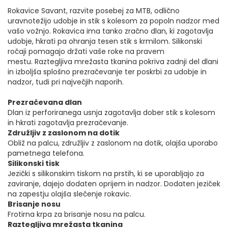
Rokavice Savant, razvite posebej za MTB, odlično
uravnotežijo udobje in stik s kolesom za popoln nadzor med
vašo vožnjo.
Rokavica ima tanko zračno dlan, ki zagotavlja
udobje, hkrati pa ohranja tesen stik s krmilom.
Silikonski
ročaji pomagajo držati vaše roke na pravem
mestu.
Raztegljiva mrežasta tkanina pokriva zadnji del dlani
in izboljša splošno prezračevanje ter poskrbi za udobje in
nadzor, tudi pri največjih naporih.
Prezračevana dlan
Dlan iz perforiranega usnja zagotavlja dober stik s kolesom
in hkrati zagotavlja prezračevanje.
Združljiv z zaslonom na dotik
Obliž na palcu, združljiv z zaslonom na dotik, olajša uporabo
pametnega telefona.
Silikonski tisk
Jezički s silikonskim tiskom na prstih, ki se uporabljajo za
zaviranje, dajejo dodaten oprijem in nadzor.
Dodaten jeziček
na zapestju olajša slečenje rokavic.
Brisanje nosu
Frotirna krpa za brisanje nosu na palcu.
Raztegljiva mrežasta tkanina