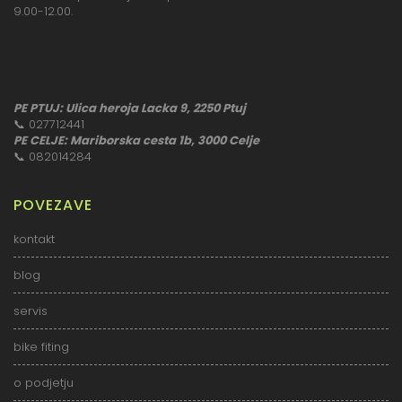
9.00-12.00.
PE PTUJ: Ulica heroja Lacka 9, 2250 Ptuj
📞
027712441
PE CELJE: Mariborska cesta 1b, 3000 Celje
📞
082014284
POVEZAVE
kontakt
blog
servis
bike fiting
o podjetju