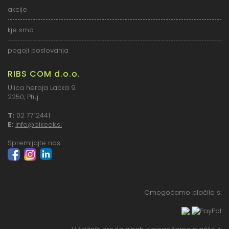
akcije
kje smo
pogoji poslovanja
RIBS COM d.o.o.
Ulica heroja Lacka 9
2250, Ptuj
T:
02 7712441
E:
info@bikeek.si
Spremljajte nas:
Omogočamo plačilo s: