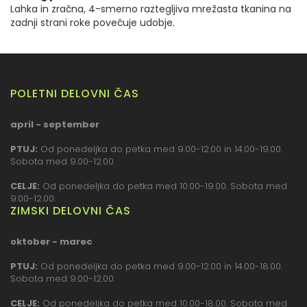
Lahka in zračna, 4-smerno raztegljiva mrežasta tkanina na
zadnji strani roke povečuje udobje.
POLETNI DELOVNI ČAS
april - september
PTUJ:
Od ponedeljka do petka med 9.00-12.00 in 14.00-19.00.
Sobota med 9.00-12.00.
CELJE:
Od ponedeljka do petka med 10.00-19.00. Sobota med
9.00-12.00.
ZIMSKI DELOVNI ČAS
oktober - marec
PTUJ:
Od ponedeljka do petka med 9.00-12.00 in 14.00-18.00.
Sobota med 9.00-12.00.
CELJE:
Od ponedeljka do petka med 10.00-18.00. Sobota med