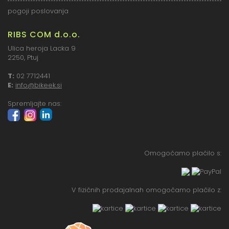
pogoji poslovanja
RIBS COM d.o.o.
Ulica heroja Lacka 9
2250, Ptuj
T:
02 7712441
E:
info@bikeek.si
Spremljajte nas:
Omogočamo plačilo s:
V fizičnih prodajalnah omogočamo plačilo z: