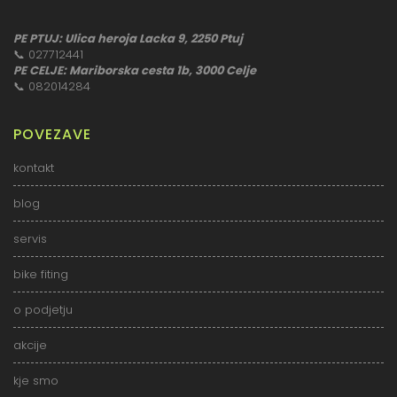
PE PTUJ: Ulica heroja Lacka 9, 2250 Ptuj
📞
027712441
PE CELJE: Mariborska cesta 1b, 3000 Celje
📞
082014284
POVEZAVE
kontakt
blog
servis
bike fiting
o podjetju
akcije
kje smo