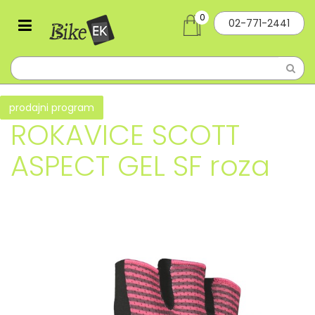
0
02-771-2441
prodajni program
ROKAVICE SCOTT
ASPECT GEL SF roza