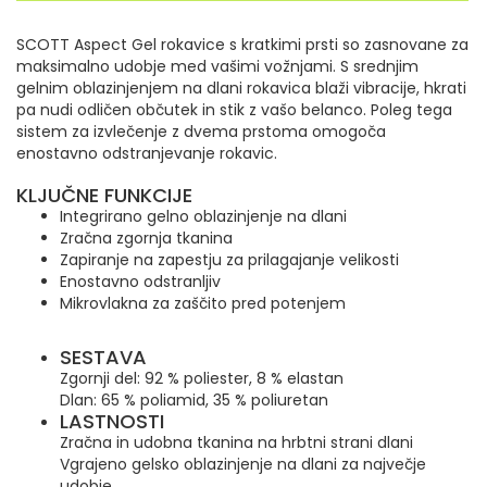
SCOTT Aspect Gel rokavice s kratkimi prsti so zasnovane za
maksimalno udobje med vašimi vožnjami. S srednjim
gelnim oblazinjenjem na dlani rokavica blaži vibracije, hkrati
pa nudi odličen občutek in stik z vašo belanco.
Poleg tega
sistem za izvlečenje z dvema prstoma omogoča
enostavno odstranjevanje rokavic.
KLJUČNE FUNKCIJE
Integrirano gelno oblazinjenje na dlani
Zračna zgornja tkanina
Zapiranje na zapestju za prilagajanje velikosti
Enostavno odstranljiv
Mikrovlakna za zaščito pred potenjem
SESTAVA
Zgornji del: 92 % poliester, 8 % elastan
Dlan: 65 % poliamid, 35 % poliuretan
LASTNOSTI
Zračna in udobna tkanina na hrbtni strani dlani
Vgrajeno gelsko oblazinjenje na dlani za največje
udobje