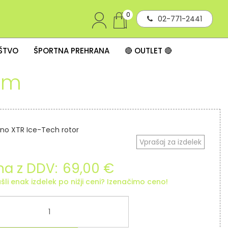
0
02-771-2441
IŠTVO
ŠPORTNA PREHRANA
🔴 OUTLET 🔴
mm
no XTR Ice-Tech rotor
Vprašaj za izdelek
a z DDV:
69,00 €
šli enak izdelek po nižji ceni? Izenačimo ceno!