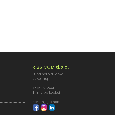
RIBS COM d.o.o.
Ulica heroja Lacka 9
2250, Ptuj
T:
02 7712441
E:
info@bikeek.si
Spremljajte nas: