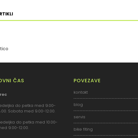
RTIKLI
tico
LOVNI ČAS
POVEZAVE
kontakt
rec
blog
deljka do petka med 9.00-
18.00. Sobota med 9.00-12.00.
servis
deljka do petka med 10.00-
med 9.00-12.00.
bike fiting