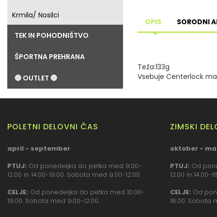
Krmila/ Nosilci
OPIS
SORODNI A
TEK IN POHODNIŠTVO
ŠPORTNA PREHRANA
Teža:133g
Vsebuje Centerlock ma
🔴 OUTLET 🔴
POLETNI DELOVNI ČAS
ZIMSKI DE
april - september
oktober - ma
PTUJ:
Od ponedeljka do petka med 9.00-
PTUJ:
Od pone
12.00 in 14.00-19.00. Sobota med 9.00-12.00.
12.00 in 14.00-
CELJE:
Od ponedeljka do petka med 10.00-
CELJE:
Od pone
19.00. Sobota med 9.00-12.00.
18.00. Sobota 