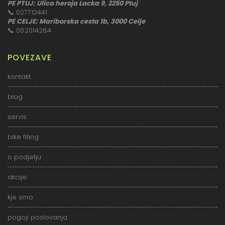
PE PTUJ: Ulica heroja Lacka 9, 2250 Ptuj
📞
027712441
PE CELJE: Mariborska cesta 1b, 3000 Celje
📞
082014284
POVEZAVE
kontakt
blog
servis
bike fiting
o podjetju
akcije
kje smo
pogoji poslovanja