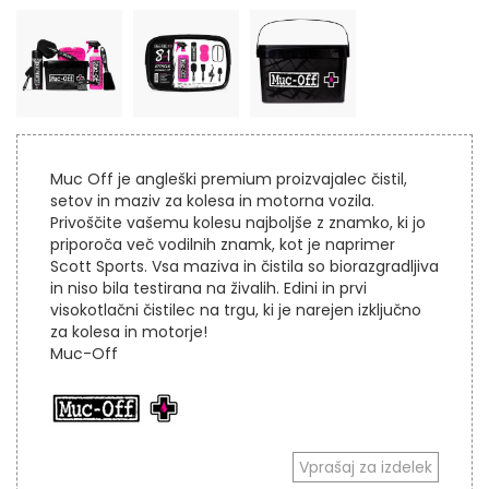
Muc Off je angleški premium proizvajalec čistil,
setov in maziv za kolesa in motorna vozila.
Privoščite vašemu kolesu najboljše z znamko, ki jo
priporoča več vodilnih znamk, kot je naprimer
Scott Sports. Vsa maziva in čistila so biorazgradljiva
in niso bila testirana na živalih. Edini in prvi
visokotlačni čistilec na trgu, ki je narejen izključno
za kolesa in motorje!
Muc-Off
Vprašaj za izdelek