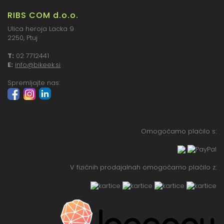
RIBS COM d.o.o.
Ulica heroja Lacka 9
2250, Ptuj
T:
02 7712441
E:
info@bikeek.si
Spremljajte nas:
Omogočamo plačilo s:
V fizičnih prodajalnah omogočamo plačilo z: