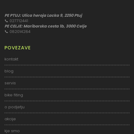
PE PTUJ: Ulica heroja Lacka 9, 2250 Ptuj
📞
027712441
PE CELJE: Mariborska cesta 1b, 3000 Celje
📞
082014284
POVEZAVE
kontakt
blog
servis
bike fiting
o podjetju
akcije
kje smo