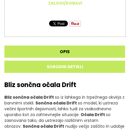
ZALOGI/DOBAVI
OPIS
SORODNI ARTIKLI
Bliz sončna očala Drift
Bliz sončna očala Drift
so iz lahkega in trpežnega okvirja z
barvnimi stekli.
Sončna očala Drift
so model, ki ustreza
večini športnih dejavnosti, lahko tudi za vsakodnevno
uporabo kot za zahtevnejše situacije.
Očala Drift
so
zasnovana tako, da ustrezajo različnim vrstam
obrazov.
Sončna očala Drift
nudijo večjo zaščito in udobje