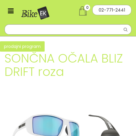
0
02-771-2441
prodajni program
SONČNA OČALA BLIZ
DRIFT roza