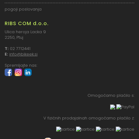
pogoji poslovanja
RIBS COM d.o.o.
Ulica heroja Lacka 9
2250, Ptuj
T:
02 7712441
E:
info@bikeek.si
Spremljajte nas:
Omogočamo plačilo s:
V fizičnih prodajalnah omogočamo plačilo z: