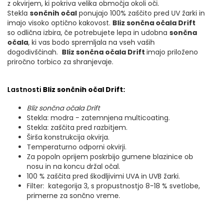
z okvirjem, ki pokriva velika območja okoli oči.
Stekla
sončnih očal
ponujajo 100% zaščito pred UV žarki in
imajo visoko optično kakovost.
Bliz sončna očala Drift
so odlična izbira, če potrebujete lepa in udobna
sončna
očala
, ki vas bodo spremljala na vseh vaših
dogodivščinah.
Bliz sončna očala Drift
imajo priloženo
priročno torbico za shranjevaje.
Lastnosti
Bliz sončnih očal Drift:
Bliz sončna očala Drift
Stekla: modra - zatemnjena multicoating.
Stekla: zaščita pred razbitjem.
Širša konstrukcija okvirja.
Temperaturno odporni okvirji.
Za popoln oprijem poskrbijo gumene blazinice ob
nosu in na koncu držal očal.
100 % zaščita pred škodljivimi UVA in UVB žarki.
Filter: kategorija 3, s propustnostjo 8-18 % svetlobe,
primerne za sončno vreme.