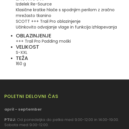
Izdelek Re-Source
Klasične kratke hlače s spodnjim perilom z zračno
mrežasto tkanino
SCOTT +++ Trail Pro oblazinjenje
Učinkovito odvajanje vlage in funkcija izhlapevanja
OBLAZINJENJE
+++ Trail Pro Padding moški
VELIKOST
S-XXL
TEŽA
160 g
POLETNI DELOVNI ČAS
april - september
PTUJ:
Od ponedeljka do petka med 9.00-12.00 in 14.00-19.00.
Sobota med 9.00-12.00.