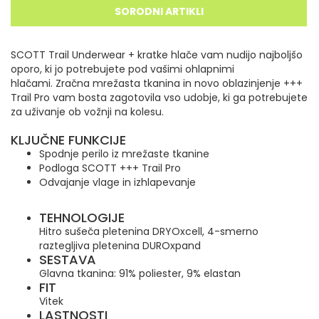
SORODNI ARTIKLI
SCOTT Trail Underwear + kratke hlače vam nudijo najboljšo
oporo, ki jo potrebujete pod vašimi ohlapnimi
hlačami.
Zračna mrežasta tkanina in novo oblazinjenje +++
Trail Pro vam bosta zagotovila vso udobje, ki ga potrebujete
za uživanje ob vožnji na kolesu.
KLJUČNE FUNKCIJE
Spodnje perilo iz mrežaste tkanine
Podloga SCOTT +++ Trail Pro
Odvajanje vlage in izhlapevanje
TEHNOLOGIJE
Hitro sušeča pletenina DRYOxcell, 4-smerno
raztegljiva pletenina DUROxpand
SESTAVA
Glavna tkanina: 91% poliester, 9% elastan
FIT
Vitek
LASTNOSTI