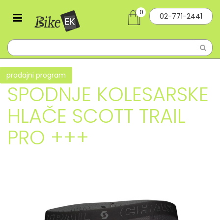
0
02-771-2441
prodajni program
SPODNJE KOLESARSKE
HLAČE SCOTT TRAIL
PRO +++