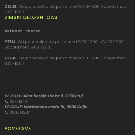
CELJE:
Od ponedeljka do petka med 10.00-19.00. Sobota med
9.00-12.00.
ZIMSKI DELOVNI ČAS
oktober - marec
PTUJ:
Od ponedeljka do petka med 9.00-12.00 in 14.00-18.00.
Sobota med 9.00-12.00.
CELJE:
Od ponedeljka do petka med 10.00-18.00. Sobota med
9.00-12.00.
PE PTUJ: Ulica heroja Lacka 9, 2250 Ptuj
📞
027712441
PE CELJE: Mariborska cesta 1b, 3000 Celje
📞
082014284
POVEZAVE