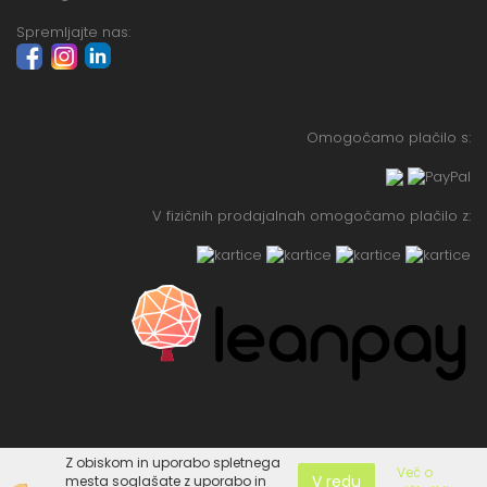
Spremljajte nas:
Omogočamo plačilo s:
V fizičnih prodajalnah omogočamo plačilo z:
Z obiskom in uporabo spletnega
Več o
V redu
mesta soglašate z uporabo in