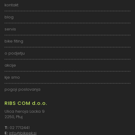
kontakt
blog
servis
bike fiting
o podjetju
akcije
kje smo
pogoji poslovanja
RIBS COM d.o.o.
Ulica heroja Lacka 9
2250, Ptuj
T:
02 7712441
E:
info@bikeek.si