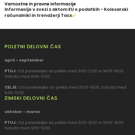
Varnostne in pravne informacije
Informacije v zvezi z aktom EU o podatkih - Kolesarski
računalniki in trenažerji Tacx
✔️
POLETNI DELOVNI ČAS
april - september
PTUJ:
Od ponedeljka do petka med 9.00-12.00 in 14.00-19.00.
Sobota med 9.00-12.00.
CELJE:
Od ponedeljka do petka med 10.00-19.00. Sobota med
9.00-12.00.
ZIMSKI DELOVNI ČAS
oktober - marec
PTUJ:
Od ponedeljka do petka med 9.00-12.00 in 14.00-18.00.
Sobota med 9.00-12.00.