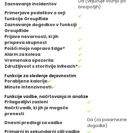
Da (vključuje vožnjo po
Zaznavanje incidentov
brezpotjih)
Primerjave podatkov o seji
✔️
funkcije GroupRide
Zaznavanje dogodkov v funkciji
✔️
GroupRide
Prijave nevarnosti, ki jih
✔️
prispeva skupnost
Poišči mojo napravo Edge®
✔️
Alarm za kolesa
✔️
Vremenska opozorila
✔️
Združljivost s storitvijo inReach®
✔️
Funkcije za sledenje dejavnostim
Porabljene kalorije
✔️
Minute intenzivnosti
✔️
Funkcije vadbe, načrtovanja in analize
Prilagodljivi zasloni
✔️
Načrti vadb, ki jih je mogoče
✔️
prenesti
Da (za posamezne
Dnevni predlogi za vadbo
dogodke)
Primarni in sekundarni cilji vadbe
✔️