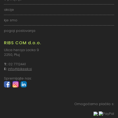
akcije
kje smo
pogoji poslovanja
RIBS COM d.o.o.
Ulica heroja Lacka 9
2250, Ptuj
T:
02 7712441
E:
info@bikeek.si
Spremljajte nas:
Omogočamo plačilo s: