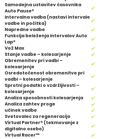
Samodejna ustavitev časovnika
✔️
Auto Pause®
Intervalna vadba (nastavi intervale
✔️
vadbe in počitka)
Napredne vadbe
✔️
Funkcija beleženja intervalov Auto
✔️
Lap®
Vo2 Max
✔️
Stanje vadbe – kolesarjenje
✔️
Obremenitev pri vadbi –
✔️
kolesarjenje
Osredotočenost obremenitve pri
✔️
vadbi – kolesarjenje
Sprotni podatki o vzdržljivosti –
✔️
kolesarjenje
Analiza sposobnosti kolesarjenja
✔️
Analiza zahtev proge
✔️
učinek vadbe
✔️
Svetovalec za regeneracijo
✔️
Virtual Partner® (tekmovanje z
✔️
digitalno osebo)
Virtual Racer™
✔️