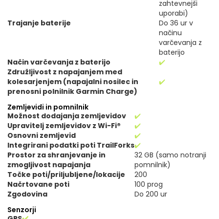
zahtevnejši
uporabi)
Trajanje baterije
Do 36 ur v
načinu
varčevanja z
baterijo
Način varčevanja z baterijo
✔️
Združljivost z napajanjem med
kolesarjenjem (napajalni nosilec in
✔️
prenosni polnilnik Garmin Charge)
Zemljevidi in pomnilnik
Možnost dodajanja zemljevidov
✔️
Upravitelj zemljevidov z Wi-Fi®
✔️
Osnovni zemljevid
✔️
Integrirani podatki poti TrailForks
✔️
Prostor za shranjevanje in
32 GB (samo notranji
zmogljivost napajanja
pomnilnik)
Točke poti/priljubljene/lokacije
200
Načrtovane poti
100 prog
Zgodovina
Do 200 ur
Senzorji
GPS
✔️