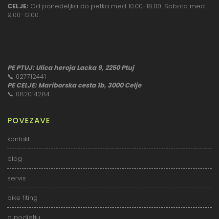
CELJE:
Od ponedeljka do petka med 10.00-18.00. Sobota med
9.00-12.00.
PE PTUJ: Ulica heroja Lacka 9, 2250 Ptuj
📞
027712441
PE CELJE: Mariborska cesta 1b, 3000 Celje
📞
082014284
POVEZAVE
kontakt
blog
servis
bike fiting
o podjetju