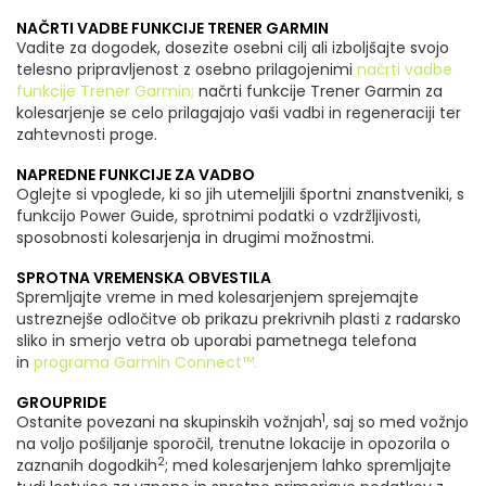
NAČRTI VADBE FUNKCIJE TRENER GARMIN
Vadite za dogodek, dosezite osebni cilj ali izboljšajte svojo
telesno pripravljenost z osebno prilagojenimi
načrti vadbe
funkcije Trener Garmin;
načrti funkcije Trener Garmin za
kolesarjenje se celo prilagajajo vaši vadbi in regeneraciji ter
zahtevnosti proge.
NAPREDNE FUNKCIJE ZA VADBO
Oglejte si vpoglede, ki so jih utemeljili športni znanstveniki, s
funkcijo Power Guide, sprotnimi podatki o vzdržljivosti,
sposobnosti kolesarjenja in drugimi možnostmi.
SPROTNA VREMENSKA OBVESTILA
Spremljajte vreme in med kolesarjenjem sprejemajte
ustreznejše odločitve ob prikazu prekrivnih plasti z radarsko
sliko in smerjo vetra ob uporabi pametnega telefona
in
programa Garmin Connect™.
GROUPRIDE
1
Ostanite povezani na skupinskih vožnjah
, saj so med vožnjo
na voljo pošiljanje sporočil, trenutne lokacije in opozorila o
2
zaznanih dogodkih
; med kolesarjenjem lahko spremljajte