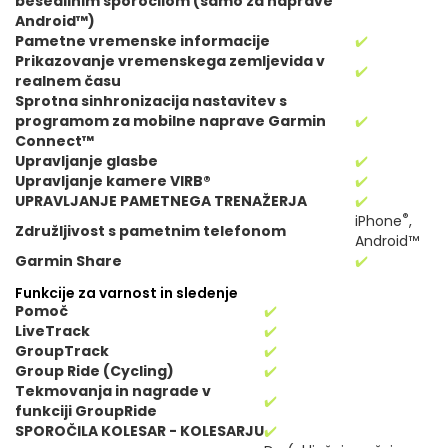
besedilnim sporočilom (samo za naprave
Android™)
Pametne vremenske informacije
✔️
Prikazovanje vremenskega zemljevida v
✔️
realnem času
Sprotna sinhronizacija nastavitev s
programom za mobilne naprave Garmin
✔️
Connect™
Upravljanje glasbe
✔️
Upravljanje kamere VIRB®
✔️
UPRAVLJANJE PAMETNEGA TRENAŽERJA
✔️
®
iPhone
,
Združljivost s pametnim telefonom
Android™
Garmin Share
✔️
Funkcije za varnost in sledenje
Pomoč
✔️
LiveTrack
✔️
GroupTrack
✔️
Group Ride (Cycling)
✔️
Tekmovanja in nagrade v
✔️
funkciji GroupRide
SPOROČILA KOLESAR - KOLESARJU
✔️