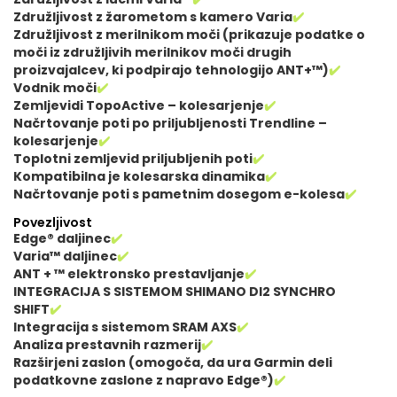
Združljivost z žarometom s kamero Varia
✔️
Združljivost z merilnikom moči (prikazuje podatke o
moči iz združljivih merilnikov moči drugih
proizvajalcev, ki podpirajo tehnologijo ANT+™)
✔️
Vodnik moči
✔️
Zemljevidi TopoActive – kolesarjenje
✔️
Načrtovanje poti po priljubljenosti Trendline –
kolesarjenje
✔️
Toplotni zemljevid priljubljenih poti
✔️
Kompatibilna je kolesarska dinamika
✔️
Načrtovanje poti s pametnim dosegom e-kolesa
✔️
Povezljivost
Edge® daljinec
✔️
Varia™ daljinec
✔️
ANT + ™ elektronsko prestavljanje
✔️
INTEGRACIJA S SISTEMOM SHIMANO DI2 SYNCHRO
SHIFT
✔️
Integracija s sistemom SRAM AXS
✔️
Analiza prestavnih razmerij
✔️
Razširjeni zaslon (omogoča, da ura Garmin deli
podatkovne zaslone z napravo Edge®)
✔️