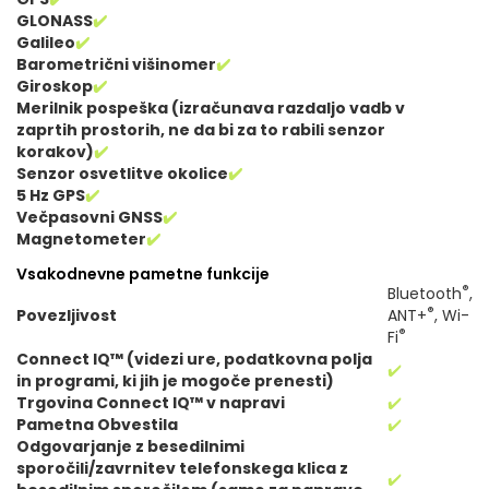
GLONASS
✔️
Galileo
✔️
Barometrični višinomer
✔️
Giroskop
✔️
Merilnik pospeška (izračunava razdaljo vadb v
zaprtih prostorih, ne da bi za to rabili senzor
korakov)
✔️
Senzor osvetlitve okolice
✔️
5 Hz GPS
✔️
Večpasovni GNSS
✔️
Magnetometer
✔️
Vsakodnevne pametne funkcije
®
Bluetooth
,
®
Povezljivost
ANT+
, Wi-
®
Fi
Connect IQ™ (videzi ure, podatkovna polja
✔️
in programi, ki jih je mogoče prenesti)
Trgovina Connect IQ™ v napravi
✔️
Pametna Obvestila
✔️
Odgovarjanje z besedilnimi
sporočili/zavrnitev telefonskega klica z
✔️