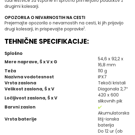
tudi lestvice za vzpone in sprotno primerjavo podatkov z
drugimi kolesarji.
OPOZORILA O NEVARNOSTIH NA CESTI
Prejemajte opozorila o nevarnostih na cesti, ki jih prijavijo
1
drugi kolesarji, in prispevajte popravke
.
TEHNIČNE SPECIFIKACIJE:
Splošno
54,6 x 92,2 x
Mere naprave, Š x V x G
16,8 mm
Teža
110 g
Nazivna vodotesnost
IPX7
Vrsta zaslona
Tekoči kristali
Velikost zaslona, Š x V
Diagonala 2,7″
420 x 600
Ločljivost zaslona, Š x V
slikovnih pik
Barvni zaslon
✔️
Akumulatorska
Vrsta baterije
litij-ionska
baterija
Do 12 ur (ob