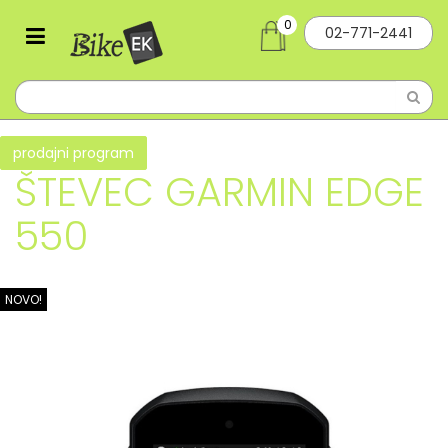
0
02-771-2441
prodajni program
ŠTEVEC GARMIN EDGE
550
NOVO!