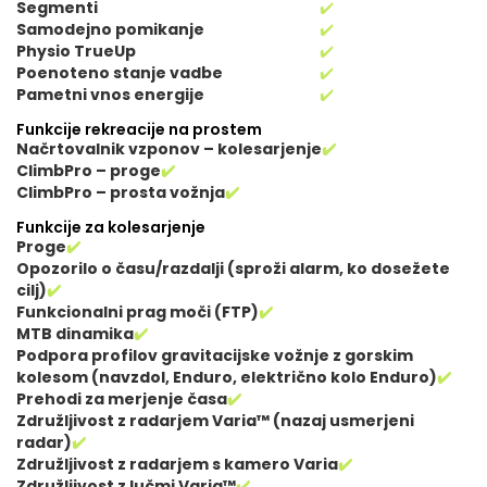
Segmenti
✔️
Samodejno pomikanje
✔️
Physio TrueUp
✔️
Poenoteno stanje vadbe
✔️
Pametni vnos energije
✔️
Funkcije rekreacije na prostem
Načrtovalnik vzponov – kolesarjenje
✔️
ClimbPro – proge
✔️
ClimbPro – prosta vožnja
✔️
Funkcije za kolesarjenje
Proge
✔️
Opozorilo o času/razdalji (sproži alarm, ko dosežete
cilj)
✔️
Funkcionalni prag moči (FTP)
✔️
MTB dinamika
✔️
Podpora profilov gravitacijske vožnje z gorskim
kolesom (navzdol, Enduro, električno kolo Enduro)
✔️
Prehodi za merjenje časa
✔️
Združljivost z radarjem Varia™ (nazaj usmerjeni
radar)
✔️
Združljivost z radarjem s kamero Varia
✔️
Združljivost z lučmi Varia™
✔️