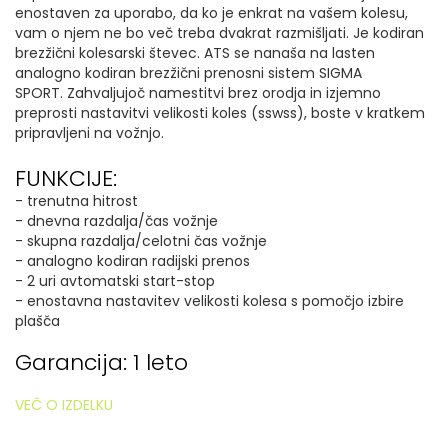
enostaven za uporabo, da ko je enkrat na vašem kolesu,
vam o njem ne bo več treba dvakrat razmišljati. Je kodiran
brezžični kolesarski števec. ATS se nanaša na lasten
analogno kodiran brezžični prenosni sistem SIGMA
SPORT.
Zahvaljujoč namestitvi brez orodja in izjemno
preprosti nastavitvi velikosti koles (sswss), boste v kratkem
pripravljeni na vožnjo.
FUNKCIJE:
- trenutna hitrost
- dnevna razdalja/čas vožnje
- skupna razdalja/celotni čas vožnje
- analogno kodiran radijski prenos
- 2 uri avtomatski start-stop
- enostavna nastavitev velikosti kolesa s pomočjo izbire
plašča
Garancija: 1 leto
VEČ O IZDELKU