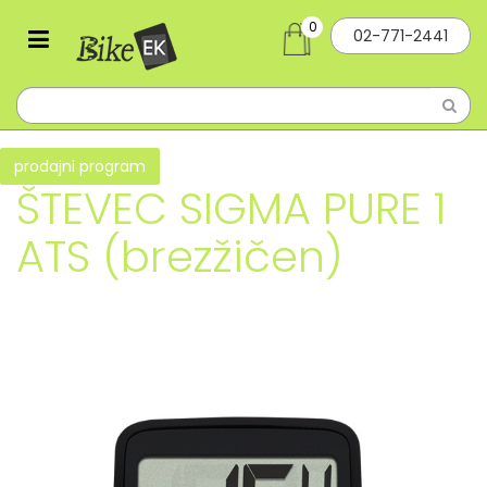
0
02-771-2441
prodajni program
ŠTEVEC SIGMA PURE 1
ATS (brezžičen)