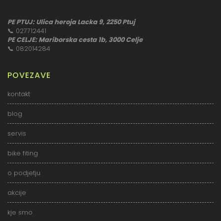
PE PTUJ: Ulica heroja Lacka 9, 2250 Ptuj
📞
027712441
PE CELJE: Mariborska cesta 1b, 3000 Celje
📞
082014284
POVEZAVE
kontakt
blog
servis
bike fiting
o podjetju
akcije
kje smo