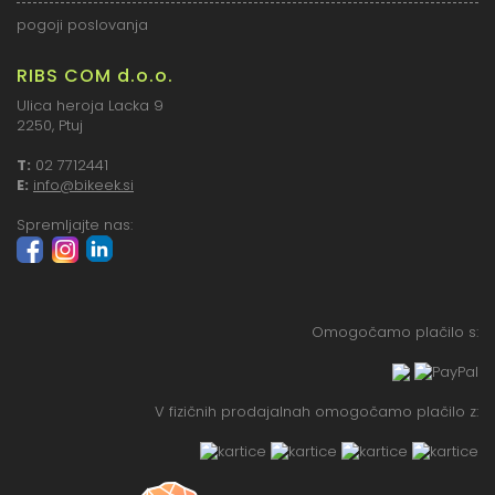
pogoji poslovanja
RIBS COM d.o.o.
Ulica heroja Lacka 9
2250, Ptuj
T:
02 7712441
E:
info@bikeek.si
Spremljajte nas:
Omogočamo plačilo s:
V fizičnih prodajalnah omogočamo plačilo z: