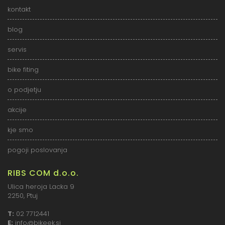
kontakt
blog
servis
bike fiting
o podjetju
akcije
kje smo
pogoji poslovanja
RIBS COM d.o.o.
Ulica heroja Lacka 9
2250, Ptuj
T:
02 7712441
E:
info@bikeek.si