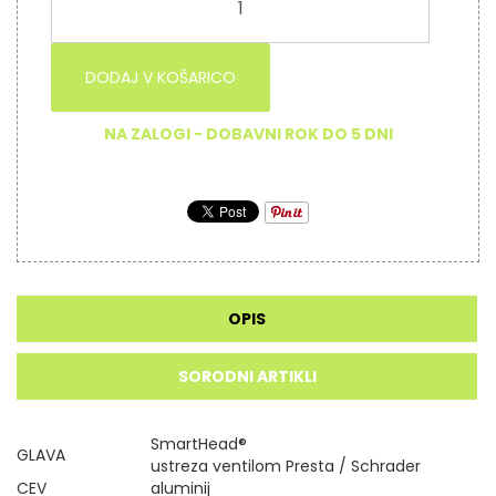
DODAJ V KOŠARICO
NA ZALOGI - DOBAVNI ROK DO 5 DNI
OPIS
SORODNI ARTIKLI
SmartHead®
GLAVA
ustreza
ventilom
Presta / Schrader
CEV
aluminij