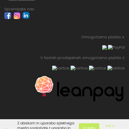
Spremljajte nas:
Omogočamo plačilo s:
V fizičnih prodajalnah omogočamo plačilo z:
Z obiskom in uporabo spletnega
Več o
V redu
mesta soglašate z uporabo in