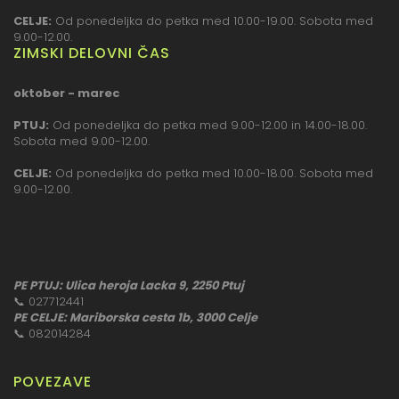
CELJE:
Od ponedeljka do petka med 10.00-19.00. Sobota med
9.00-12.00.
ZIMSKI DELOVNI ČAS
oktober - marec
PTUJ:
Od ponedeljka do petka med 9.00-12.00 in 14.00-18.00.
Sobota med 9.00-12.00.
CELJE:
Od ponedeljka do petka med 10.00-18.00. Sobota med
9.00-12.00.
PE PTUJ: Ulica heroja Lacka 9, 2250 Ptuj
📞
027712441
PE CELJE: Mariborska cesta 1b, 3000 Celje
📞
082014284
POVEZAVE