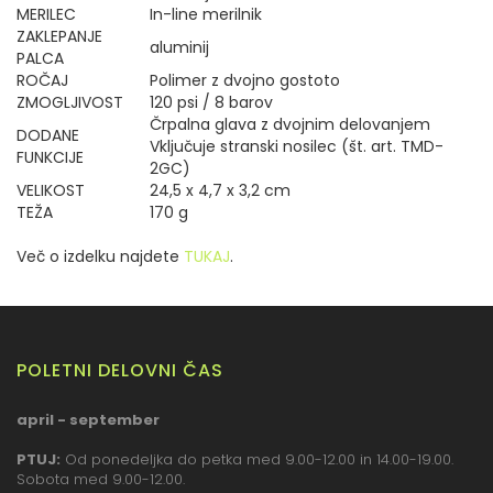
MERILEC
In-line merilnik
ZAKLEPANJE
aluminij
PALCA
ROČAJ
Polimer z dvojno gostoto
ZMOGLJIVOST
120 psi / 8 barov
Črpalna glava z dvojnim delovanjem
DODANE
Vključuje stranski nosilec (št. art. TMD-
FUNKCIJE
2GC)
VELIKOST
24,5 x 4,7 x 3,2 cm
TEŽA
170 g
Več o izdelku najdete
TUKAJ
.
POLETNI DELOVNI ČAS
april - september
PTUJ:
Od ponedeljka do petka med 9.00-12.00 in 14.00-19.00.
Sobota med 9.00-12.00.