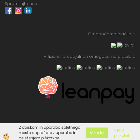
Spremljajte nas:
Omogočamo plačilo s:
V fizičnih prodajalnah omogočamo plačilo z:
Z obiskom in uporabo spletnega
Več o
V redu
mesta soglašate z uporabo in
piškotkih
Izdelava spletne trgovine
beleženjem piškotkov.