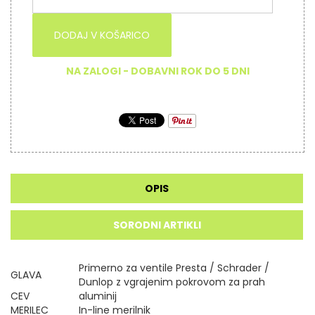
DODAJ V KOŠARICO
NA ZALOGI - DOBAVNI ROK DO 5 DNI
OPIS
SORODNI ARTIKLI
Primerno za ventile Presta / Schrader /
GLAVA
Dunlop z vgrajenim pokrovom za prah
CEV
aluminij
MERILEC
In-line merilnik