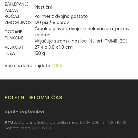
ZAKLEPANJE
Plastični
PALCA
ROČAJ
Polimer z dvojno gostoto
ZMOGLJIVOST
120 psi / 8 barov
Črpalna glava z dvojnim delovanjem, pokrov
DODANE
za prah
FUNKCIJE
Vključuje stranski nosilec (št. art. TMMB-2C)
VELIKOST
27,4 x 3,8 x 1,8 cm
TEŽA
158 g
Več o izdelku najdete
TUKAJ
.
POLETNI DELOVNI ČAS
april - september
PTUJ:
Od ponedeljka do petka med 9.00-12.00 in 14.00-19.00.
Sobota med 9.00-12.00.