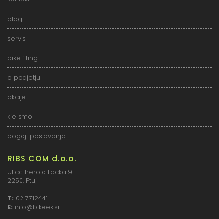
blog
servis
bike fiting
o podjetju
akcije
kje smo
pogoji poslovanja
RIBS COM d.o.o.
Ulica heroja Lacka 9
2250, Ptuj
T:
02 7712441
E:
info@bikeek.si