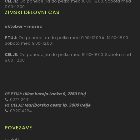
CELJE:
Od ponedeljka do petka med 10.00-19.00. Sobota med
9.00-12.00.
ZIMSKI DELOVNI ČAS
oktober - marec
PTUJ:
Od ponedeljka do petka med 9.00-12.00 in 14.00-18.00.
Sobota med 9.00-12.00.
CELJE:
Od ponedeljka do petka med 10.00-18.00. Sobota med
9.00-12.00.
PE PTUJ: Ulica heroja Lacka 9, 2250 Ptuj
📞
027712441
PE CELJE: Mariborska cesta 1b, 3000 Celje
📞
082014284
POVEZAVE
kontakt