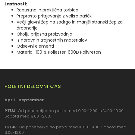
Lastnosti:
Robustna in praktična torbica
Preprosto pritrjevanje z velkro paščki
Večji glavni žep na zadrgo in manjši stranski žep za
drobnarije
Okolju prijazna proizvodnja
Iz naravnih trajnostnih materialov
Odsevni elementi
Material: 100 % Poliester, 600D Polivretan
POLETNI DELOVNI ČAS
april - september
PTUJ:
Od ponedeljka do petka med 9.00-12.00 in 14.00-19.00.
Sobota med 9.00-12.00.
CELJE:
Od ponedeljka do petka med 10.00-19.00. Sobota med
9.00-12.00.