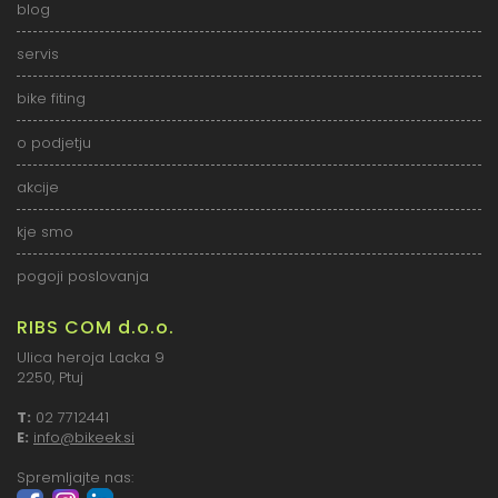
blog
servis
bike fiting
o podjetju
akcije
kje smo
pogoji poslovanja
RIBS COM d.o.o.
Ulica heroja Lacka 9
2250, Ptuj
T:
02 7712441
E:
info@bikeek.si
Spremljajte nas: