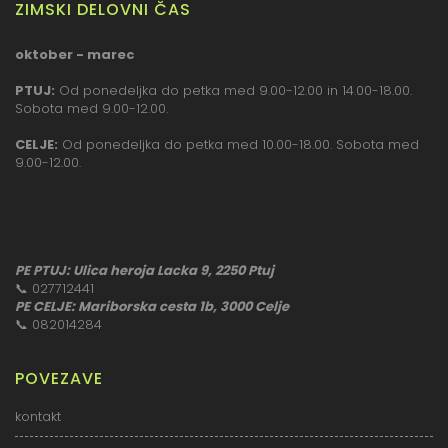
ZIMSKI DELOVNI ČAS
oktober - marec
PTUJ:
Od ponedeljka do petka med 9.00-12.00 in 14.00-18.00.
Sobota med 9.00-12.00.
CELJE:
Od ponedeljka do petka med 10.00-18.00. Sobota med
9.00-12.00.
PE PTUJ: Ulica heroja Lacka 9, 2250 Ptuj
📞
027712441
PE CELJE: Mariborska cesta 1b, 3000 Celje
📞
082014284
POVEZAVE
kontakt